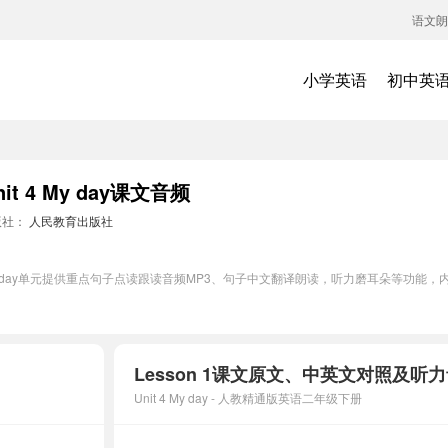
语文朗
小学英语
初中英
 4 My day课文音频
版社：
人民教育出版社
My day单元提供重点句子点读跟读音频MP3、句子中文翻译朗读，听力磨耳朵等功能
Lesson 1课文原文、中英文对照及听
Unit 4 My day - 人教精通版英语二年级下册