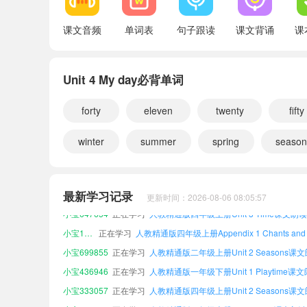
Appendix 3 Vocabulary A-Z
课文音频
单词表
句子跟读
课文背诵
课
Unit 4 My day必背单词
forty
eleven
twenty
fifty
winter
summer
spring
seaso
小宝942471
正在学习
人教精通版三年级上册Unit 3 Time课文朗读
小宝302511
正在学习
最新学习记录
更新时间：2026-08-06 08:05:57
小宝647654
正在学习
人教精通版四年级上册Unit 3 Time课文朗读
小宝138706
正在学习
小宝699855
正在学习
人教精通版二年级上册Unit 2 Seasons课
小宝436946
正在学习
人教精通版一年级下册Unit 1 Playtime课
小宝333057
正在学习
人教精通版四年级上册Unit 2 Seasons课
小宝532788
正在学习
人教精通版二年级上册Unit 3 Time课文朗读