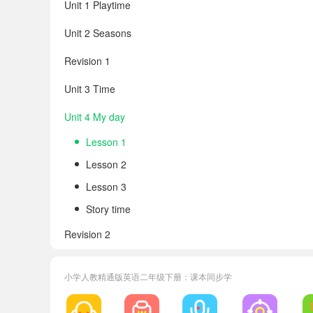
Unit 1 Playtime
Unit 2 Seasons
Revision 1
Unit 3 Time
Unit 4 My day
Lesson 1
Lesson 2
Lesson 3
Story time
Revision 2
Appendix 1 Chants and songs in each unit
小学人教精通版英语二年级下册：课本同步学
Appendix 2 Vocabulary in each unit