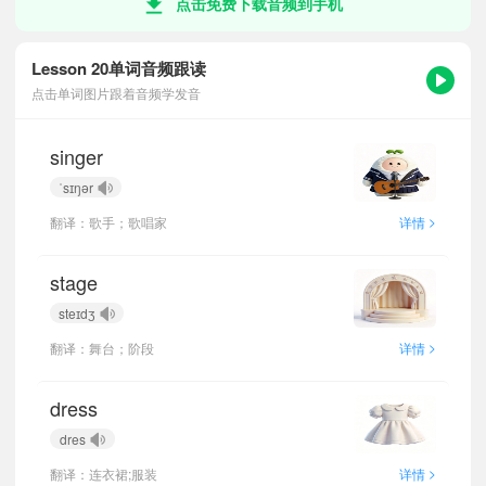
点击免费下载音频到手机
Lesson 20单词音频跟读
点击单词图片跟着音频学发音
singer
ˈsɪŋər
>
翻译：歌手；歌唱家
详情
stage
steɪdʒ
>
翻译：舞台；阶段
详情
dress
dres
>
翻译：连衣裙;服装
详情