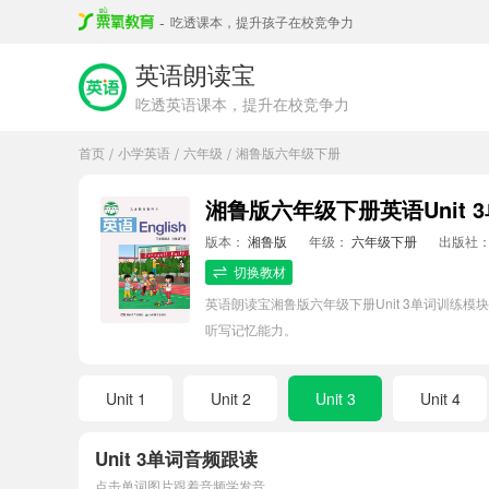
-
吃透课本，提升孩子在校竞争力
英语朗读宝
吃透英语课本，提升在校竞争力
首页
小学英语
六年级
湘鲁版六年级下册
/
/
/
湘鲁版六年级下册英语Unit 
版本：
湘鲁版
年级：
六年级下册
出版社
切换教材
英语朗读宝湘鲁版六年级下册Unit 3单词训
听写记忆能力。
Unit 1
Unit 2
Unit 3
Unit 4
Unit 3单词音频跟读
点击单词图片跟着音频学发音