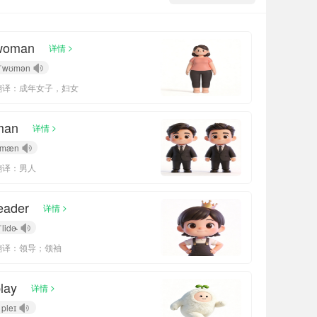
woman
>
详情
ˈwʊmən
翻译：成年女子，妇女
man
>
详情
mæn
翻译：男人
eader
>
详情
ˈlidɚ
翻译：领导；领袖
lay
>
详情
pleɪ