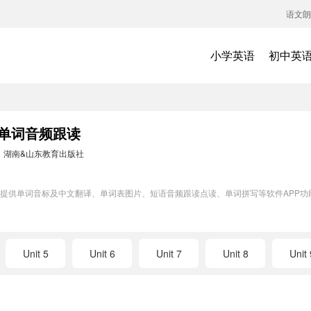
语文朗
小学英语
初中英
3单词音频跟读
：
湖南&山东教育出版社
练模块提供单词音标及中文翻译、单词表图片、短语音频跟读点读、单词拼写等软件AP
Unit 5
Unit 6
Unit 7
Unit 8
Unit 