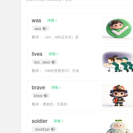
was
>
详情
wəz
翻译：（am，is的过去式）是
lives
>
详情
lɪvz , laɪvz
翻译：（life的复数形式）生命
brave
>
详情
breɪv
翻译：勇敢的；无畏的
soldier
>
详情
ˈsoʊldʒər