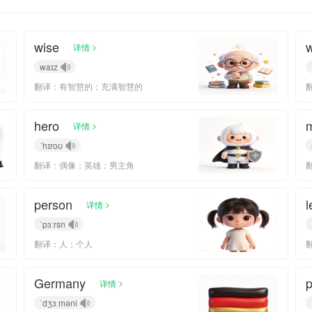
wise
>
详情
waɪz
翻译：有智慧的；充满智慧的
hero
>
详情
ˈhɪroʊ
翻译：偶像；英雄；男主角
person
l
>
详情
ˈpɜːrsn
翻译：人；个人
Germany
p
>
详情
ˈdʒɜːməni