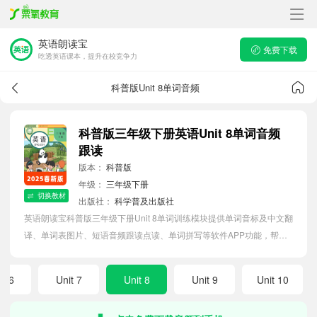
英语朗读宝
免费下载
吃透英语课本，提升在校竞争力
科普版Unit 8单词音频
科普版三年级下册英语Unit 8单词音频
跟读
版本：
科普版
年级：
三年级下册
切换教材
出版社：
科学普及出版社
英语朗读宝科普版三年级下册Unit 8单词训练模块提供单词音标及中文翻
译、单词表图片、短语音频跟读点读、单词拼写等软件APP功能，帮助
小学生随时随地在线磨耳朵，准确掌握单词发音，提高听写记忆能力。
it 6
Unit 7
Unit 8
Unit 9
Unit 10