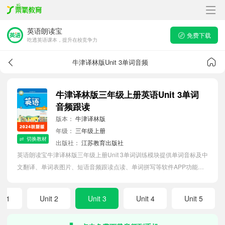
英语朗读宝
免费下载
吃透英语课本，提升在校竞争力
牛津译林版Unit 3单词音频
牛津译林版三年级上册英语Unit 3单词
音频跟读
版本：
牛津译林版
年级：
三年级上册
切换教材
出版社：
江苏教育出版社
英语朗读宝牛津译林版三年级上册Unit 3单词训练模块提供单词音标及中
文翻译、单词表图片、短语音频跟读点读、单词拼写等软件APP功能，
帮助小学生随时随地在线磨耳朵，准确掌握单词发音，提高听写记忆能
力。
it 1
Unit 2
Unit 3
Unit 4
Unit 5