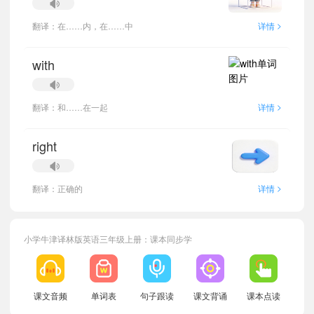
>
翻译：在……内，在……中
详情
with
>
翻译：和……在一起
详情
right
>
翻译：正确的
详情
小宝666176
正在学习
牛津译林版一年级下册Unit 8单词
小学牛津译林版英语三年级上册：课本同步学
小宝171618
正在学习
牛津译林版二年级下册Unit 5单词
小宝220395
正在学习
牛津译林版二年级上册Unit 1单词
小宝504904
正在学习
牛津译林版一年级下册Unit 1单词
课文音频
单词表
句子跟读
课文背诵
课本点读