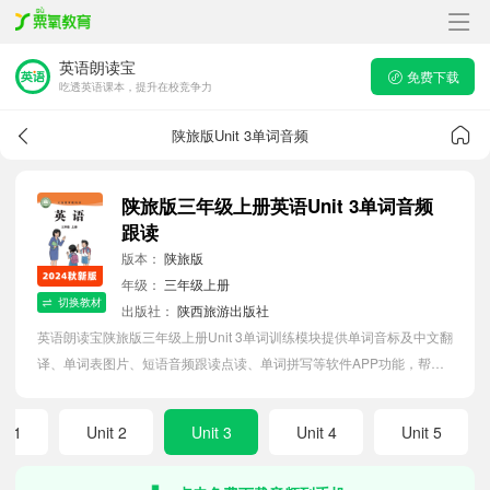
英语朗读宝
免费下载
吃透英语课本，提升在校竞争力
陕旅版Unit 3单词音频
陕旅版三年级上册英语Unit 3单词音频
跟读
版本：
陕旅版
年级：
三年级上册
切换教材
出版社：
陕西旅游出版社
英语朗读宝陕旅版三年级上册Unit 3单词训练模块提供单词音标及中文翻
译、单词表图片、短语音频跟读点读、单词拼写等软件APP功能，帮助
小学生随时随地在线磨耳朵，准确掌握单词发音，提高听写记忆能力。
it 1
Unit 2
Unit 3
Unit 4
Unit 5