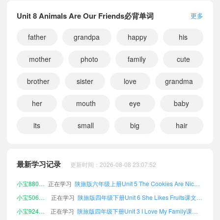
Unit 8 Animals Are Our Friends必背单词
更多
father
grandpa
happy
his
mother
photo
family
cute
brother
sister
love
grandma
her
mouth
eye
baby
小宝306022
正在学习
陕旅版六年级下册Unit 6 She Likes Fruits课文朗读
its
small
big
hair
小宝218818
正在学习
陕旅版五年级下册Vocabulary课文朗读
小宝999134
正在学习
陕旅版五年级上册Unit 3 I Love My Family课文朗读
小宝272515
正在学习
陕旅版六年级下册Appendix Ⅱ课文朗读
最新学习记录
更新时间：2026-08-08 23:07:52
小宝880128
正在学习
陕旅版六年级上册Unit 5 The Cookies Are Nice课文朗读
小宝506680
正在学习
陕旅版四年级下册Unit 6 She Likes Fruits课文朗读
小宝924931
正在学习
陕旅版四年级下册Unit 3 I Love My Family课文朗读
小宝875274
正在学习
陕旅版六年级下册Units 1-4 Review 1课文朗读