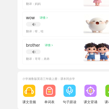
翻译：妈妈
wow
>
详情
翻译：呀，哇
brother
>
详情
翻译：哥哥；弟弟
小学湘鲁版英语三年级上册：课本同步学
课文音频
单词表
句子跟读
课文背诵
课