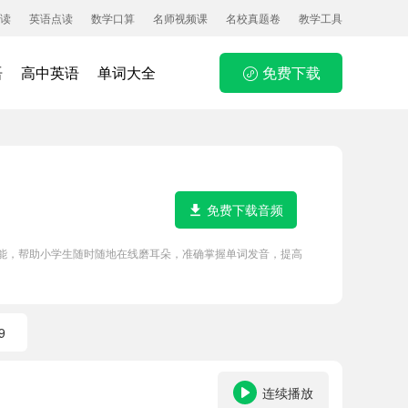
读
英语点读
数学口算
名师视频课
名校真题卷
教学工具
语
高中英语
单词大全
免费下载
免费下载音频
P功能，帮助小学生随时随地在线磨耳朵，准确掌握单词发音，提高
9
连续播放