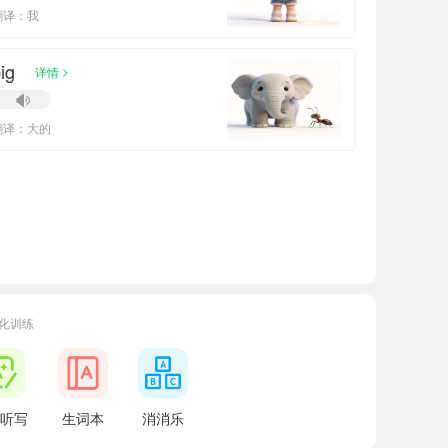
翻译：我
ig
>
详情
翻译：大的
化训练
听写
生词本
消消乐