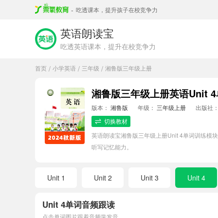
-
吃透课本，提升孩子在校竞争力
英语朗读宝
吃透英语课本，提升在校竞争力
首页
小学英语
三年级
湘鲁版三年级上册
/
/
/
湘鲁版三年级上册英语Unit 
版本：
湘鲁版
年级：
三年级上册
出版社
切换教材
英语朗读宝湘鲁版三年级上册Unit 4单词训
听写记忆能力。
Unit 1
Unit 2
Unit 3
Unit 4
Unit 4单词音频跟读
点击单词图片跟着音频学发音