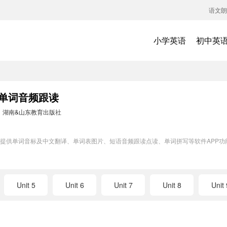
语文朗
小学英语
初中英
4单词音频跟读
：
湖南&山东教育出版社
练模块提供单词音标及中文翻译、单词表图片、短语音频跟读点读、单词拼写等软件AP
Unit 5
Unit 6
Unit 7
Unit 8
Unit 