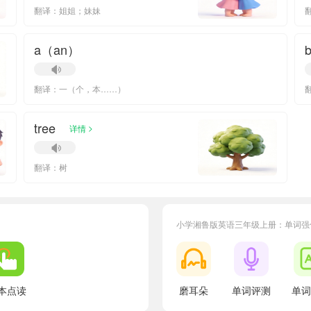
翻译：姐姐；妹妹
a（an）
b
翻译：一（个，本……）
tree
>
详情
翻译：树
小学湘鲁版英语三年级上册：单词强
本点读
磨耳朵
单词评测
单词