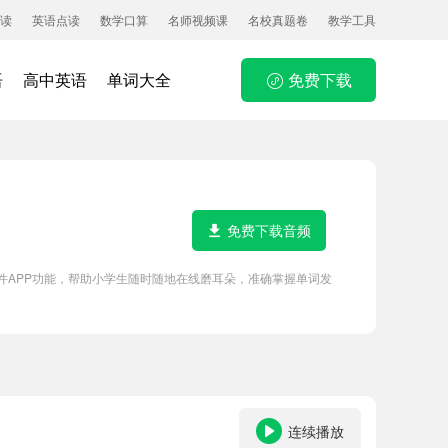
读
英语点读
数学口算
名师视频课
名校真题卷
教学工具
语
高中英语
单词大全
免费下载
免费下载音频
软件APP功能，帮助小学生随时随地在线磨耳朵，准确掌握单词发
连续播放