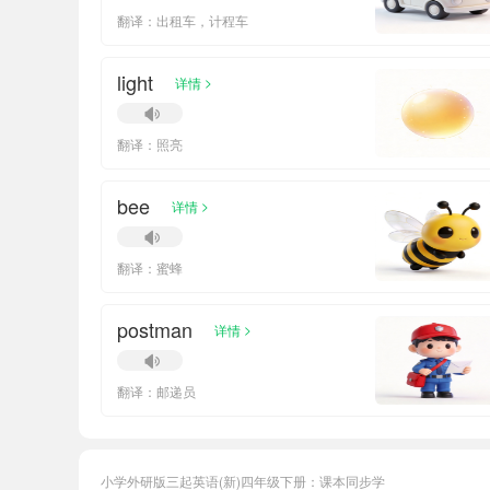
翻译：出租车，计程车
light
>
详情
翻译：照亮
bee
>
详情
翻译：蜜蜂
postman
>
详情
翻译：邮递员
小学外研版三起英语(新)四年级下册：课本同步学