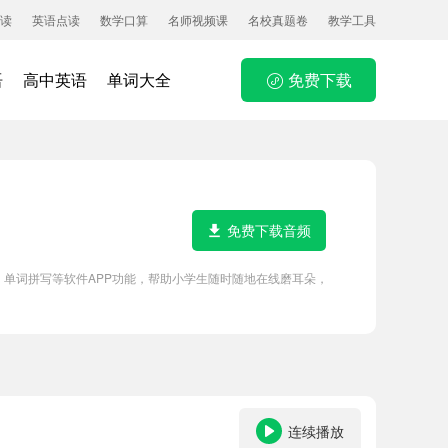
读
英语点读
数学口算
名师视频课
名校真题卷
教学工具
语
高中英语
单词大全
免费下载
免费下载音频
读点读、单词拼写等软件APP功能，帮助小学生随时随地在线磨耳朵，
连续播放