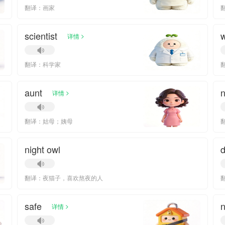
翻译：画家
scientist
w
>
详情
翻译：科学家
aunt
n
>
详情
翻译：姑母；姨母
night owl
d
翻译：夜猫子，喜欢熬夜的人
safe
n
>
详情