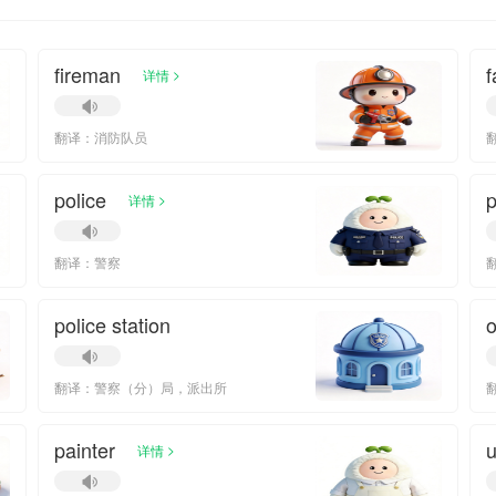
fireman
f
>
详情
翻译：消防队员
police
p
>
详情
翻译：警察
police station
o
翻译：警察（分）局，派出所
painter
>
详情