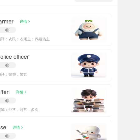
armer
>
详情
翻译：农民；农场主；养殖场主
olice officer
翻译：警察，警官
ften
>
详情
翻译：经常，时常，多次
use
>
详情