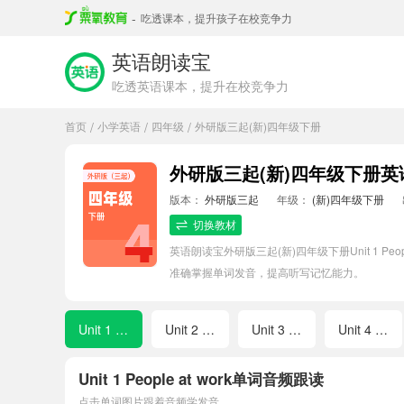
-
吃透课本，提升孩子在校竞争力
英语朗读宝
吃透英语课本，提升在校竞争力
首页
小学英语
四年级
外研版三起(新)四年级下册
/
/
/
外研版三起(新)四年级下册英语Uni
版本：
外研版三起
年级：
(新)四年级下册
切换教材
英语朗读宝外研版三起(新)四年级下册Unit 1 
准确掌握单词发音，提高听写记忆能力。
Unit 1 People at work
Unit 2 How do you feel today?
Unit 3 Everyone's got talent!
Unit 4 Plant life
Unit 1 People at work单词音频跟读
点击单词图片跟着音频学发音