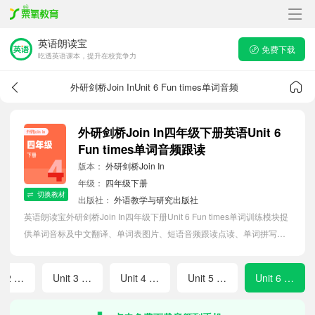
英语朗读宝
免费下载
吃透英语课本，提升在校竞争力
外研剑桥Join InUnit 6 Fun times单词音频
外研剑桥Join In四年级下册英语Unit 6
Fun times单词音频跟读
版本：
外研剑桥Join In
年级：
四年级下册
切换教材
出版社：
外语教学与研究出版社
英语朗读宝外研剑桥Join In四年级下册Unit 6 Fun times单词训练模块提
供单词音标及中文翻译、单词表图片、短语音频跟读点读、单词拼写等
软件APP功能，帮助小学生随时随地在线磨耳朵，准确掌握单词发音，
提高听写记忆能力。
Unit 2 All year round
Unit 3 That's my room
Unit 4 Friends for life
Unit 5 A great day out
Unit 6 Fun times