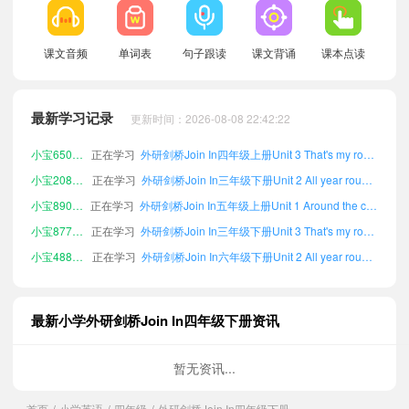
小宝173419
正在学习
外研剑桥Join In三年级下册Unit 1 Around the clock单词
课文音频
单词表
句子跟读
课文背诵
课本点读
小宝228421
正在学习
外研剑桥Join In六年级下册Unit 1 Around the clock单词
小宝905053
正在学习
外研剑桥Join In三年级上册Unit 3 That's my room单词
最新学习记录
更新时间：2026-08-08 22:42:22
小宝790495
正在学习
外研剑桥Join In五年级下册Unit 6 Fun times单词
小宝650778
正在学习
外研剑桥Join In四年级上册Unit 3 That's my room单词
小宝208995
正在学习
外研剑桥Join In三年级下册Unit 2 All year round单词
小宝890243
正在学习
外研剑桥Join In五年级上册Unit 1 Around the clock单词
小宝877227
正在学习
外研剑桥Join In三年级下册Unit 3 That's my room单词
小宝488195
正在学习
外研剑桥Join In六年级下册Unit 2 All year round单词
小宝737272
正在学习
外研剑桥Join In三年级上册Unit 6 Fun times单词
小宝782914
正在学习
外研剑桥Join In三年级下册Unit 5 A great day out单词
最新小学外研剑桥Join In四年级下册资讯
小宝445342
正在学习
外研剑桥Join In六年级上册Unit 5 A great day out单词
小宝463255
正在学习
外研剑桥Join In六年级上册Unit 2 All year round单词
暂无资讯...
小宝366347
正在学习
外研剑桥Join In五年级上册Unit 3 That's my room单词
首页
小学英语
四年级
外研剑桥Join In四年级下册