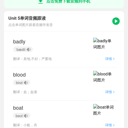
点击免费下载音频到手机
Unit 5单词音频跟读
点击单词图片跟着音频学发音
badly
ˈbædli
>
翻译：差地,不好；严重地
详情
blood
blʌd
>
翻译：血；血液
详情
boat
bəʊt
>
翻译：小船，舟
详情