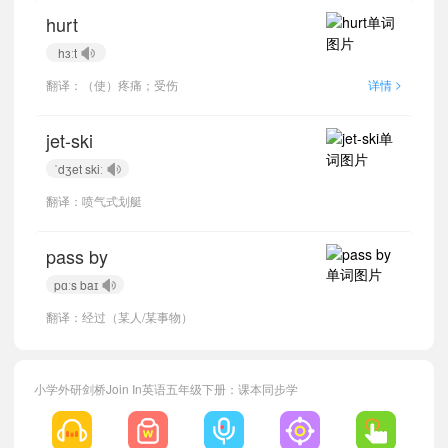
hurt
hɜːt
>
翻译：（使）疼痛；受伤
详情
小宝974673
正在学习
外研剑桥Join In四年级上册Unit 4单词
小宝492661
正在学习
外研剑桥Join In四年级上册Supplementary activities单词
jet-ski
小宝927619
正在学习
外研剑桥Join In三年级下册Starter Unit单词
ˈdʒet skiː
小宝938510
正在学习
外研剑桥Join In四年级下册Unit 5单词
翻译：喷气式划艇
小宝503946
正在学习
外研剑桥Join In四年级上册Unit 6单词
小宝935245
正在学习
外研剑桥Join In六年级下册Unit 1单词
pass by
小宝856538
正在学习
外研剑桥Join In五年级上册Unit 2单词
pɑːs baɪ
小宝134025
正在学习
外研剑桥Join In六年级下册Unit 2单词
翻译：经过（某人/某事物）
小宝834526
正在学习
外研剑桥Join In四年级下册Starter Unit单词
小宝547972
正在学习
外研剑桥Join In三年级下册Unit 4单词
小宝925665
正在学习
外研剑桥Join In六年级上册Unit 5单词
小学外研剑桥Join In英语五年级下册：课本同步学
小宝346706
正在学习
外研剑桥Join In四年级上册Unit 1单词
小宝477435
正在学习
外研剑桥Join In四年级上册Unit 2单词