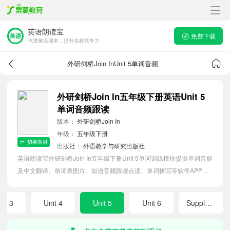
英语朗读宝
免费下载
吃透英语课本，提升在校竞争力
外研剑桥Join InUnit 5单词音频
外研剑桥Join In五年级下册英语Unit 5
单词音频跟读
版本：
外研剑桥Join In
年级：
五年级下册
切换教材
出版社：
外语教学与研究出版社
英语朗读宝外研剑桥Join In五年级下册Unit 5单词训练模块提供单词音标
及中文翻译、单词表图片、短语音频跟读点读、单词拼写等软件APP功
能，帮助小学生随时随地在线磨耳朵，准确掌握单词发音，提高听写记
忆能力。
nit 3
Unit 4
Unit 5
Unit 6
Supplementary activities