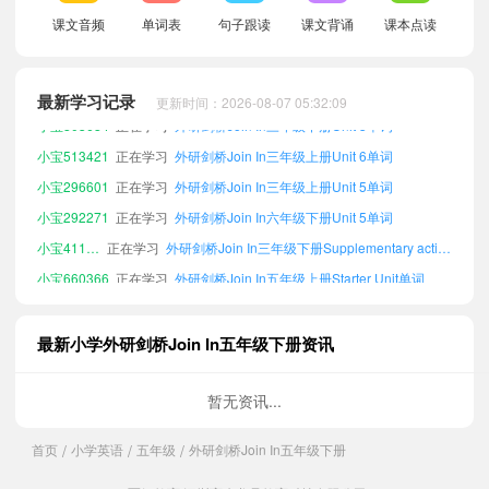
小宝850886
正在学习
外研剑桥Join In五年级上册Unit 5单词
课文音频
单词表
句子跟读
课文背诵
课本点读
小宝282575
正在学习
外研剑桥Join In三年级上册Unit 1单词
小宝363280
正在学习
外研剑桥Join In五年级上册Unit 4单词
最新学习记录
更新时间：2026-08-07 05:32:09
小宝803684
正在学习
外研剑桥Join In三年级下册Unit 3单词
小宝513421
正在学习
外研剑桥Join In三年级上册Unit 6单词
小宝296601
正在学习
外研剑桥Join In三年级上册Unit 5单词
小宝292271
正在学习
外研剑桥Join In六年级下册Unit 5单词
小宝411241
正在学习
外研剑桥Join In三年级下册Supplementary activities单词
小宝660366
正在学习
外研剑桥Join In五年级上册Starter Unit单词
小宝514677
正在学习
外研剑桥Join In五年级上册Unit 1单词
小宝891781
正在学习
外研剑桥Join In三年级上册Unit 3单词
最新小学外研剑桥Join In五年级下册资讯
小宝380429
正在学习
外研剑桥Join In六年级下册Supplementary activities单词
小宝715095
正在学习
外研剑桥Join In四年级下册Unit 2单词
暂无资讯...
小宝367874
正在学习
外研剑桥Join In三年级下册Unit 5单词
首页
小学英语
五年级
外研剑桥Join In五年级下册
/
/
/
小宝423580
正在学习
外研剑桥Join In四年级下册Unit 4单词
小宝352344
正在学习
外研剑桥Join In六年级下册Unit 4单词