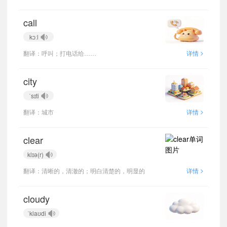
call
kɔːl
>
翻译：呼叫；打电话给……
详情
city
ˈsɪti
>
翻译：城市
详情
clear
klɪə(r)
>
翻译：清晰的，清澈的；明白清楚的，明显的
详情
cloudy
ˈklaʊdi