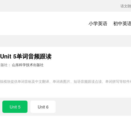
语文朗
小学英语
初中英
nit 5单词音频跟读
出版社：
山东科学技术出版社
单词训练模块提供单词音标及中文翻译、单词表图片、短语音频跟读点读、单词拼写等软
Unit 5
Unit 6