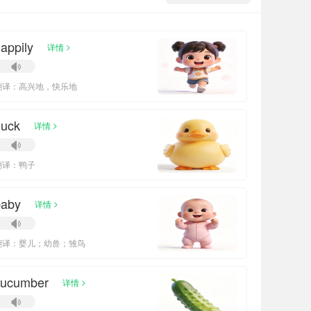
appily
>
详情
翻译：高兴地，快乐地
duck
>
详情
翻译：鸭子
baby
>
详情
翻译：婴儿；幼兽；雏鸟
cucumber
>
详情