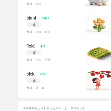
翻译：绵羊
plant
>
详情
翻译：植物；秧苗
field
>
详情
翻译：田地；田野
pick
>
详情
翻译：采，摘
小学鲁科版五四制英语五年级下册：课本同步学