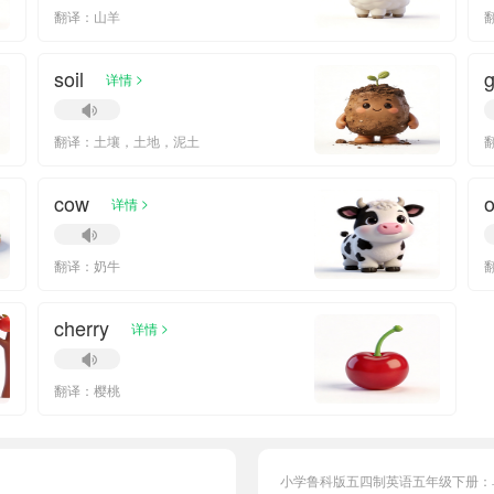
翻译：山羊
soil
>
详情
翻译：土壤，土地，泥土
cow
o
>
详情
翻译：奶牛
cherry
>
详情
翻译：樱桃
小学鲁科版五四制英语五年级下册：