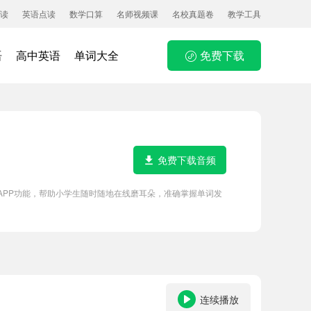
读
英语点读
数学口算
名师视频课
名校真题卷
教学工具
语
高中英语
单词大全
免费下载
免费下载音频
件APP功能，帮助小学生随时随地在线磨耳朵，准确掌握单词发
连续播放