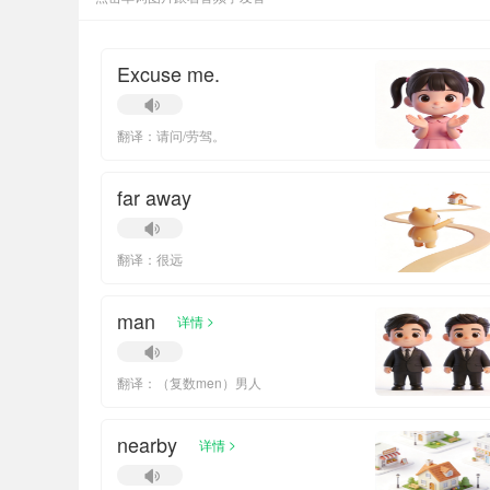
Excuse me.
翻译：请问/劳驾。
far away
翻译：很远
man
>
详情
翻译：（复数men）男人
nearby
>
详情