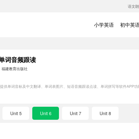
语文朗
小学英语
初中英
6单词音频跟读
：
福建教育出版社
练模块提供单词音标及中文翻译、单词表图片、短语音频跟读点读、单词拼写等软件AP
Unit 5
Unit 6
Unit 7
Unit 8