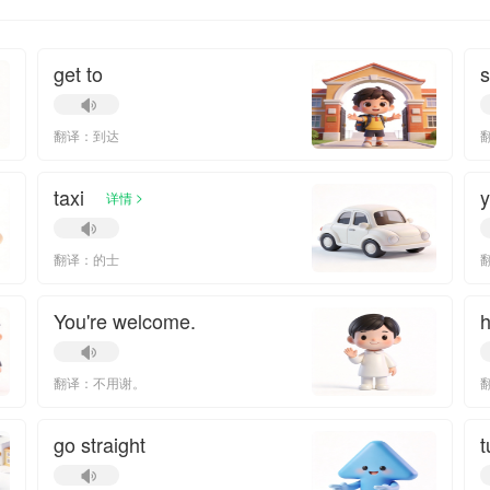
get to
s
翻译：到达
taxi
>
详情
翻译：的士
You're welcome.
h
翻译：不用谢。
go straight
t