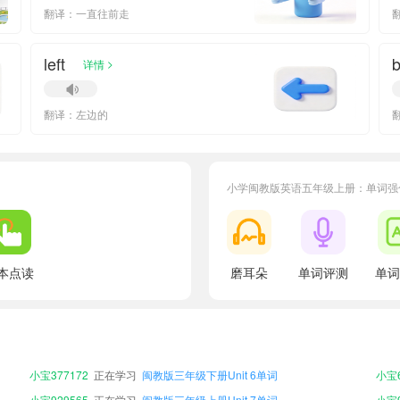
翻译：一直往前走
left
b
>
详情
翻译：左边的
小学闽教版英语五年级上册：单词强
本点读
磨耳朵
单词评测
单词
小宝871421
正在学习
闽教版三年级上册Unit 5单词
小宝8
小宝369456
正在学习
闽教版三年级下册Unit 1单词
小宝3
小宝153794
正在学习
闽教版五年级下册Unit 4单词
小宝8
小宝377172
正在学习
闽教版三年级下册Unit 6单词
小宝6
小宝929565
正在学习
闽教版三年级上册Unit 7单词
小宝9