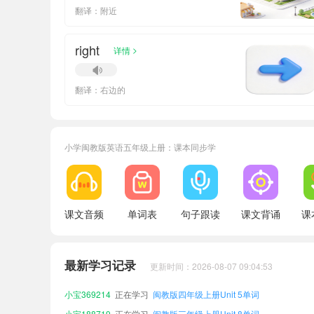
翻译：附近
right
>
详情
翻译：右边的
小学闽教版英语五年级上册：课本同步学
课文音频
单词表
句子跟读
课文背诵
课
小宝797440
正在学习
闽教版四年级上册Unit 3单词
小宝173249
正在学习
闽教版四年级下册Unit 3单词
小宝773551
正在学习
闽教版五年级下册Unit 7单词
最新学习记录
更新时间：2026-08-07 09:04:53
小宝369214
正在学习
闽教版四年级上册Unit 5单词
小宝188719
正在学习
闽教版三年级上册Unit 8单词