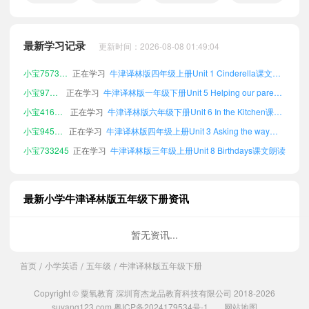
小宝418781
正在学习
牛津译林版一年级上册Word lists课文朗读
小宝784984
正在学习
牛津译林版五年级上册Unit 5 Helping our parents课文朗读
最新学习记录
更新时间：2026-08-08 01:49:04
小宝757318
正在学习
牛津译林版四年级上册Unit 1 Cinderella课文朗读
小宝971253
正在学习
牛津译林版一年级下册Unit 5 Helping our parents课文朗读
小宝416828
正在学习
牛津译林版六年级下册Unit 6 In the Kitchen课文朗读
小宝945492
正在学习
牛津译林版四年级上册Unit 3 Asking the way课文朗读
小宝733245
正在学习
牛津译林版三年级上册Unit 8 Birthdays课文朗读
小宝844926
正在学习
牛津译林版二年级上册Project 1 Around our city课文朗读
小宝419173
正在学习
牛津译林版六年级上册Unit 4 Seeing the doctor课文朗读
小宝414360
正在学习
牛津译林版六年级下册Unit 2 How do you come to school?课文朗读
最新小学牛津译林版五年级下册资讯
小宝388595
正在学习
牛津译林版六年级上册Word lists课文朗读
小宝560337
正在学习
牛津译林版六年级下册Project 1 Around our city课文朗读
暂无资讯...
小宝562352
正在学习
牛津译林版五年级上册Word lists课文朗读
首页
小学英语
五年级
牛津译林版五年级下册
/
/
/
小宝919910
正在学习
牛津译林版二年级上册Word lists课文朗读
小宝182855
正在学习
牛津译林版三年级下册Word lists课文朗读
Copyright © 粟氧教育 深圳育杰龙品教育科技有限公司 2018-2026
小宝531436
正在学习
牛津译林版五年级上册Unit 8 Birthdays课文朗读
suyang123.com
粤ICP备2024179534号-1
网站地图