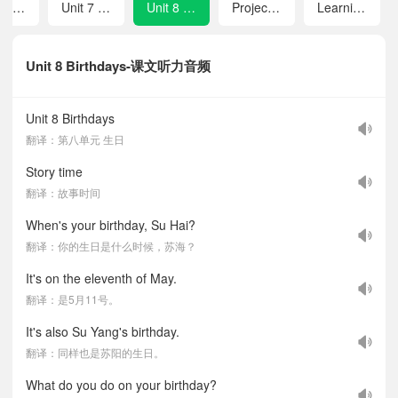
Unit 6 In the Kitchen
Unit 7 Chinese feativals
Unit 8 Birthdays
Project 2 My important days
Learning tips
Unit 8 Birthdays-课文听力音频
Unit 8 Birthdays
翻译：第八单元 生日
Story time
翻译：故事时间
When's your birthday, Su Hai?
翻译：你的生日是什么时候，苏海？
It's on the eleventh of May.
翻译：是5月11号。
It's also Su Yang's birthday.
翻译：同样也是苏阳的生日。
What do you do on your birthday?