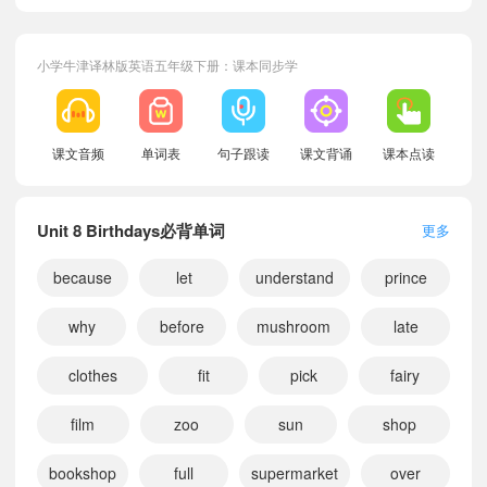
小学牛津译林版英语五年级下册：课本同步学
课文音频
单词表
句子跟读
课文背诵
课本点读
Unit 8 Birthdays必背单词
更多
because
let
understand
prince
why
before
mushroom
late
clothes
fit
pick
fairy
film
zoo
sun
shop
bookshop
full
supermarket
over
小宝296810
正在学习
牛津译林版一年级下册Unit 1 Cinderella课文朗读