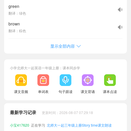
green
翻译：绿色
brown
翻译：棕色
显示全部内容
小宝718748
正在学习
北师大一起六年级下册Unit 2 About me课文朗读
小学北师大一起英语一年级上册：课本同步学
小宝536670
正在学习
北师大一起六年级下册Unit 4 A colourful world课文朗读
小宝844533
正在学习
北师大一起五年级上册Words in each unit课文朗读
小宝258458
正在学习
北师大一起三年级上册Word list课文朗读
课文音频
单词表
句子跟读
课文背诵
课本点读
小宝128800
正在学习
北师大一起六年级下册Unit 3 At school课文朗读
小宝781180
正在学习
北师大一起六年级下册Unit 6 Happy birthday课文朗读
最新学习记录
更新时间：2026-08-07 07:29:18
小宝107634
正在学习
北师大一起四年级上册Unit 3 At school课文朗读
小宝417620
正在学习
北师大一起三年级上册Story time课文朗读