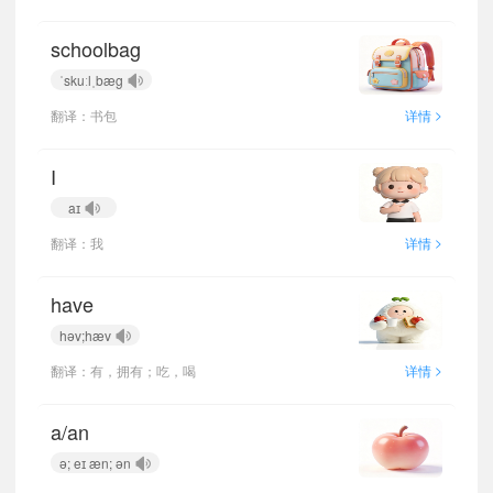
schoolbag
ˈskuːlˌbæg
>
翻译：书包
详情
I
aɪ
>
翻译：我
详情
have
həv;hæv
>
翻译：有，拥有；吃，喝
详情
a/an
ə; eɪ æn; ən