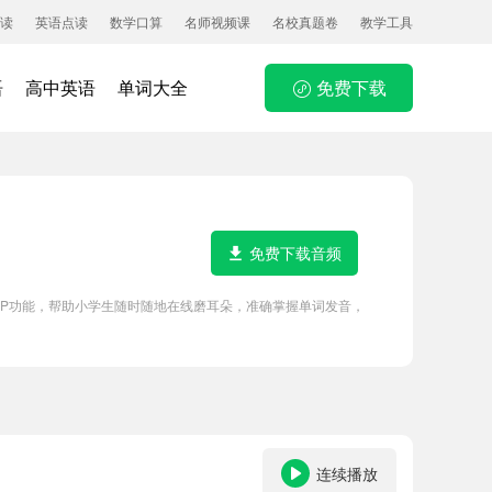
读
英语点读
数学口算
名师视频课
名校真题卷
教学工具
语
高中英语
单词大全
免费下载
免费下载音频
APP功能，帮助小学生随时随地在线磨耳朵，准确掌握单词发音，
连续播放