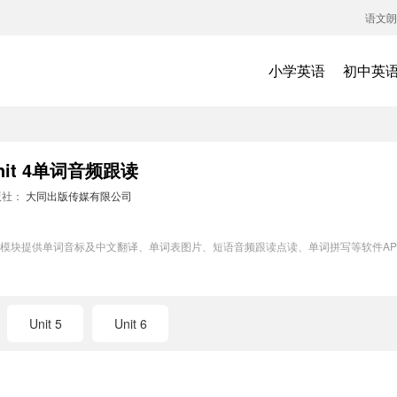
语文朗
小学英语
初中英
t 4单词音频跟读
版社：
大同出版传媒有限公司
词训练模块提供单词音标及中文翻译、单词表图片、短语音频跟读点读、单词拼写等软件
Unit 5
Unit 6