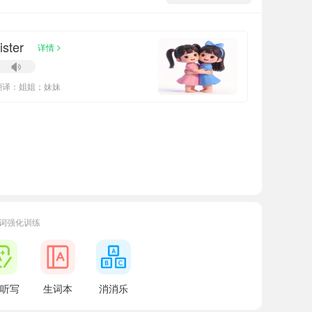
ister
>
详情
翻译：姐姐；妹妹
词强化训练
听写
生词本
消消乐
39958
正在学习
人教大同版一年级下册Unit 3单词