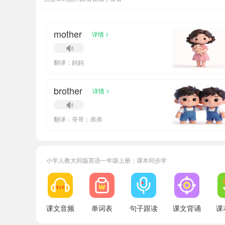
mother
>
详情
翻译：妈妈
brother
>
详情
翻译：哥哥；弟弟
小学人教大同版英语一年级上册：课本同步学
课文音频
单词表
句子跟读
课文背诵
课
小宝520389
正在学习
人教大同版三年级下册Unit 4单词