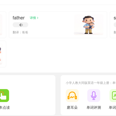
father
s
>
详情
翻译：爸爸
小学人教大同版英语一年级上册：单
本点读
磨耳朵
单词评测
单词
小宝795078
正在学习
人教大同版四年级下册Unit 1单词
小宝8