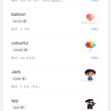
翻译：pron. 那；那个（指代已被提及...
详情
balloon
bəˈlun
>
翻译：n. 气球
详情
colourful
ˈkʌləfəl
>
翻译：adj. 彩色的
详情
Jack
dʒæk
翻译：n. 杰克（男名）
spy
spaɪ