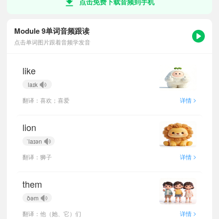
点击免费下载音频到手机
Module 9单词音频跟读
点击单词图片跟着音频学发音
like
laɪk
>
翻译：喜欢；喜爱
详情
lion
ˈlaɪən
>
翻译：狮子
详情
them
ðəm
>
翻译：他（她、它）们
详情