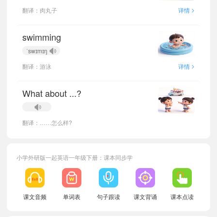
>
翻译：肉丸子
详情
swimming
ˈswɪmɪŋ
>
翻译：游泳
详情
What about ...?
翻译：……怎么样?
小学外研版一起英语一年级下册：课本同步学
课文音频
单词表
句子跟读
课文背诵
课本点读
小宝509868
正在学习
外研版一起二年级下册Module 2单词