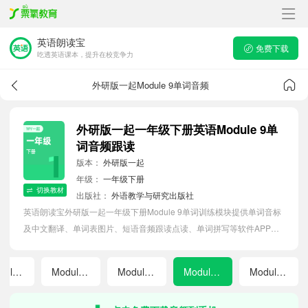
英语朗读宝
免费下载
吃透英语课本，提升在校竞争力
外研版一起Module 9单词音频
外研版一起一年级下册英语Module 9单
词音频跟读
版本：
外研版一起
年级：
一年级下册
切换教材
出版社：
外语教学与研究出版社
英语朗读宝外研版一起一年级下册Module 9单词训练模块提供单词音标
及中文翻译、单词表图片、短语音频跟读点读、单词拼写等软件APP功
能，帮助小学生随时随地在线磨耳朵，准确掌握单词发音，提高听写记
忆能力。
Module 6
Module 7
Module 8
Module 9
Module 10