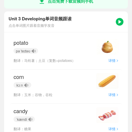
点击免费下载音频到手机
Unit 3 Developing单词音频跟读
点击单词图片跟着音频学发音
potato
pəˈteɪtəʊ
>
翻译：马铃薯；土豆（复数=potatoes）
详情
corn
kɔːn
>
翻译：玉米；谷物，谷粒
详情
candy
ˈkændi
>
翻译：糖果
详情