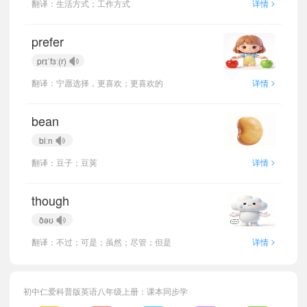
>
翻译：生活方式；工作方式
详情
prefer
prɪˈfɜː(r)
>
翻译：宁愿选择，更喜欢；更喜欢的
详情
bean
biːn
>
翻译：豆子；豆荚
详情
though
ðəʊ
>
翻译：不过；可是；虽然；尽管；但是
详情
初中仁爱科普版英语八年级上册：课本同步学