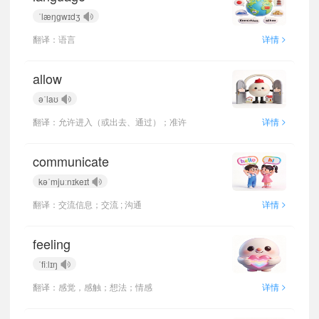
ˈlæŋɡwɪdʒ
>
翻译：语言
详情
allow
əˈlaʊ
>
翻译：允许进入（或出去、通过）；准许
详情
communicate
kəˈmjuːnɪkeɪt
>
翻译：交流信息；交流 ; 沟通
详情
feeling
ˈfiːlɪŋ
>
翻译：感觉，感触；想法；情感
详情