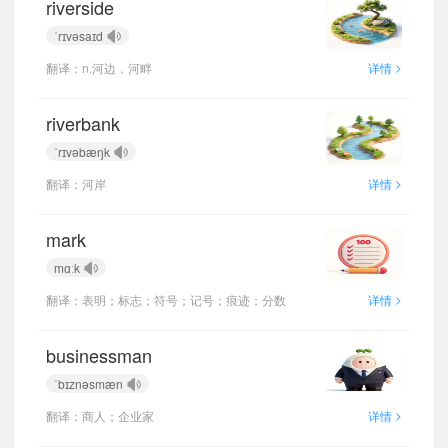
riverside
ˈrɪvəsaɪd
>
翻译：n.河边，河畔
详情
riverbank
ˈrɪvəbæŋk
>
翻译：河岸
详情
mark
mɑːk
>
翻译：表明；标志；符号；记号；痕迹；分数
详情
businessman
ˈbɪznəsmæn
>
翻译：商人；企业家
详情