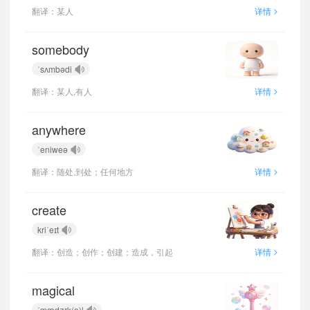
>
翻译：某人
详情
somebody
ˈsʌmbədi
>
翻译：某人,有人
详情
anywhere
ˈeniweə
>
翻译：随处,到处；任何地方
详情
create
kriˈeɪt
>
翻译：创造；创作；创建；造成，引起
详情
magical
ˈmædʒɪk(ə)l