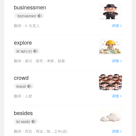
businessmen
ˈbɪznəsmen
>
翻译：n. 生意人
详情
explore
ɪkˈsplɔː(r)
>
翻译：探讨，探究；考察，探索
详情
crowd
kraʊd
>
翻译：人群
详情
besides
bɪˈsaɪdz
>
翻译：而且，再说；除…之外(还)
详情