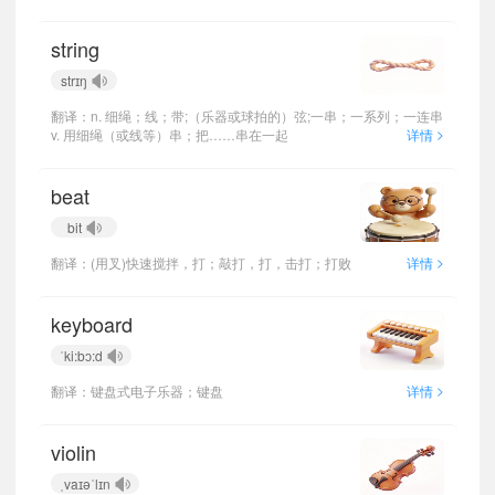
string
strɪŋ
翻译：n. 细绳；线；带;（乐器或球拍的）弦;一串；一系列；一连串
>
v. 用细绳（或线等）串；把……串在一起
详情
beat
bit
>
翻译：(用叉)快速搅拌，打；敲打，打，击打；打败
详情
keyboard
ˈki:bɔ:d
>
翻译：键盘式电子乐器；键盘
详情
violin
ˌvaɪəˈlɪn