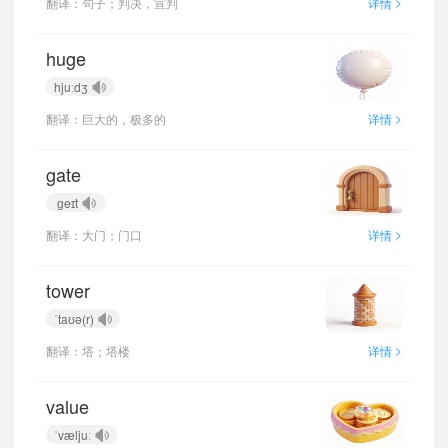
>
翻译：句子；判决，宣判
详情
huge
hjuːdʒ
>
翻译：巨大的，极多的
详情
gate
ɡeɪt
>
翻译：大门；门口
详情
tower
ˈtaʊə(r)
>
翻译：塔；塔楼
详情
value
ˈvæljuː