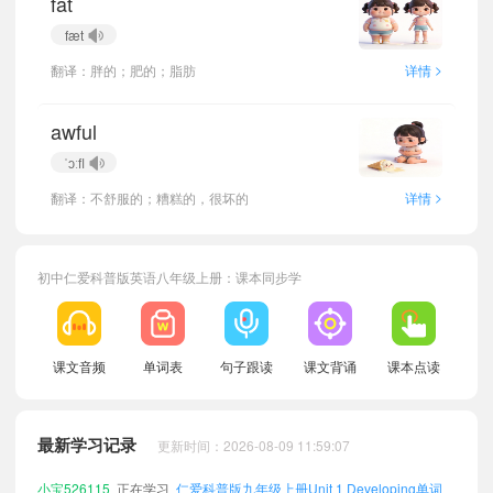
fat
fæt
>
翻译：胖的；肥的；脂肪
详情
awful
ˈɔːfl
>
翻译：不舒服的；糟糕的，很坏的
详情
初中仁爱科普版英语八年级上册：课本同步学
小宝503369
正在学习
仁爱科普版七年级下册Unit 4 Exploring单词
小宝523586
正在学习
仁爱科普版七年级上册Unit 4 Wrapping Up单词
小宝801608
正在学习
仁爱科普版七年级下册Unit 4 Preparing单词
课文音频
单词表
句子跟读
课文背诵
课本点读
小宝953366
正在学习
仁爱科普版九年级上册Unit 6 Developing单词
小宝345437
正在学习
仁爱科普版七年级下册Unit 5 Preparing单词
最新学习记录
更新时间：2026-08-09 11:59:07
小宝648150
正在学习
仁爱科普版七年级上册Unit 2 Developing单词
小宝526115
正在学习
仁爱科普版九年级上册Unit 1 Developing单词