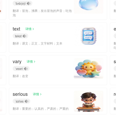
ˈbʌb(ə)l
翻译：冒泡，沸腾；发出冒泡的声音；吐泡
泡
text
e
>
详情
tekst
翻译：课文；正文，文字材料；文本
vary
s
>
详情
ˈveəri
翻译：改变
serious
>
详情
ˈsɪriəs
翻译：重要的；认真的，严肃的；严重的