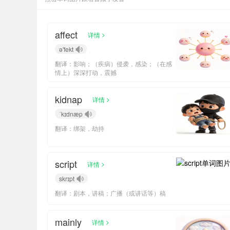
affect
>
详情
ə'fekt
翻译：影响；（疾病）侵袭，感染；（在感
情上）深深打动，震撼
kidnap
>
详情
ˈkɪdnæp
翻译：绑架，劫持
script
>
详情
skrɪpt
翻译：剧本，讲稿；广播（或讲话等）稿
mainly
>
详情