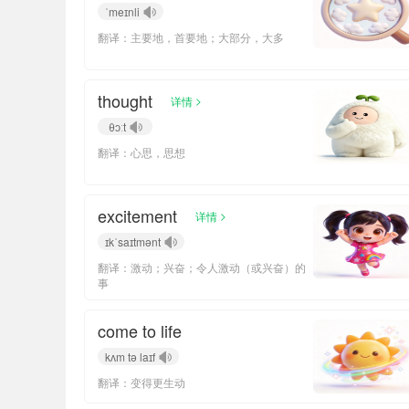
ˈmeɪnli
翻译：主要地，首要地；大部分，大多
thought
>
详情
θɔːt
翻译：心思，思想
excitement
>
详情
ɪkˈsaɪtmənt
翻译：激动；兴奋；令人激动（或兴奋）的
事
come to life
kʌm tə laɪf
翻译：变得更生动