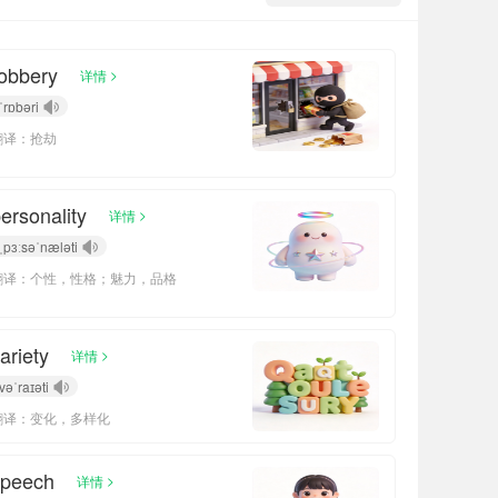
obbery
>
详情
ˈrɒbəri
翻译：抢劫
ersonality
>
详情
ˌpɜːsəˈnæləti
翻译：个性，性格；魅力，品格
ariety
>
详情
vəˈraɪəti
翻译：变化，多样化
speech
>
详情