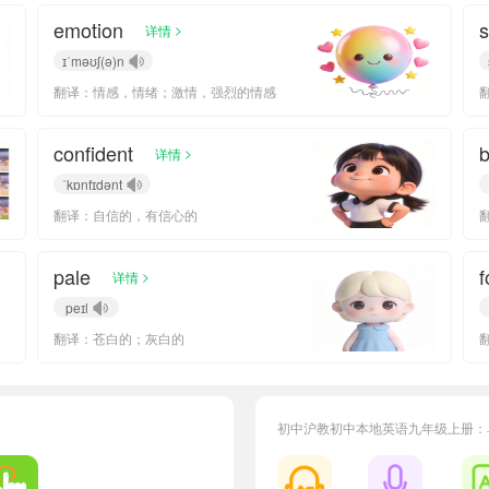
emotion
s
>
详情
ɪˈməʊʃ(ə)n
翻译：情感，情绪；激情，强烈的情感
confident
b
>
详情
ˈkɒnfɪdənt
翻译：自信的，有信心的
pale
f
>
详情
peɪl
翻译：苍白的；灰白的
初中沪教初中本地英语九年级上册：