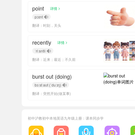
point
>
详情
pɔɪnt
翻译：时刻，关头
recently
>
详情
ˈriːsntli
翻译：近来；最近；不久前
burst out (doing)
bɜːst aʊt (ˈduːɪŋ)
翻译：突然开始(做某事)
初中沪教初中本地英语九年级上册：课本同步学