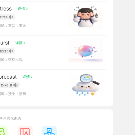
tress
>
详情
stres
翻译：重音，重读
urst
>
详情
bɜːst
翻译：突然出现
orecast
>
详情
ˈfɔːkɑːst
翻译：预测；预报
单词强化训练