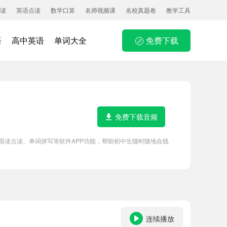
读
英语点读
数学口算
名师视频课
名校真题卷
教学工具
语
高中英语
单词大全
免费下载
免费下载音频
、短语音频跟读点读、单词拼写等软件APP功能，帮助初中生随时随地在线
连续播放