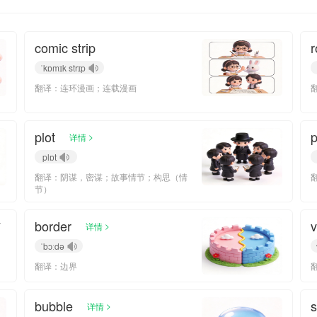
comic strip
r
ˈkɒmɪk strɪp
翻译：连环漫画；连载漫画
plot
p
>
详情
plɒt
翻译：阴谋，密谋；故事情节；构思（情
节）
border
v
>
详情
ˈbɔːdə
翻译：边界
bubble
>
详情