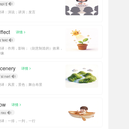
spiːtʃ
翻译：演说；讲演；发言
ffect
>
详情
ɪˈfekt
翻译：作用，影响；（刻意制造的）效果，
印象
cenery
>
详情
ˈsiːnəri
翻译：风景，景色；舞台布景
row
>
详情
rəʊ
翻译：一排，一列，一行