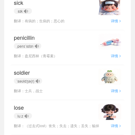
sick
sɪk
>
翻译：有病的；生病的；恶心的
详情
penicillin
ˌpenɪˈsɪlɪn
>
翻译：盘尼西林（青霉素）
详情
soldier
ˈsəʊldʒə(r)
>
翻译：士兵，战士
详情
lose
luːz
>
翻译：（过去式lost）丧失；失去；遗失；丢失；输掉
详情