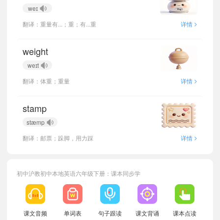
weɪ
>
翻译：重量有...；重；有...重
详情
weight
weɪt
>
翻译：体重；重量
详情
stamp
stæmp
>
翻译：邮票；跺脚，用力踩
详情
初中沪教初中本地英语六年级下册：课本同步学
小宝974149
正在学习
沪教版五四制八年级下册Unit 1 Everyone is different单词
课文音频
单词表
句子跟读
课文背诵
课本点读