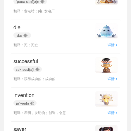
ˈpaʊə steɪʃ(ə)n
翻译：发电站；[电] 发电厂
die
daɪ
>
翻译：死；死亡
详情
successful
səkˈsesf(ə)l
>
翻译：获得成功的；成功的
详情
invention
ɪnˈvenʃn
>
翻译：发明，发明物；创造，创意
详情
saver