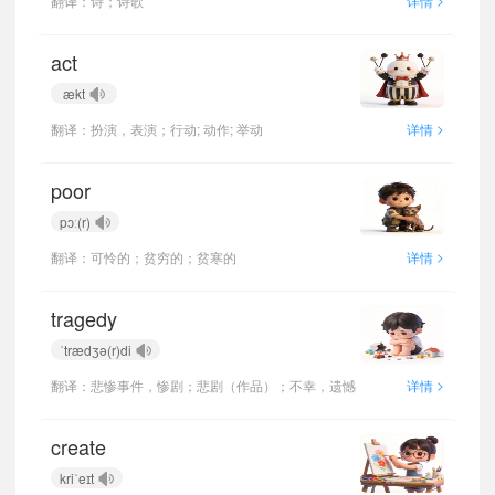
翻译：诗；诗歌
详情
act
ækt
>
翻译：扮演，表演；行动; 动作; 举动
详情
poor
pɔː(r)
>
翻译：可怜的；贫穷的；贫寒的
详情
tragedy
ˈtrædʒə(r)di
>
翻译：悲惨事件，惨剧；悲剧（作品）；不幸，遗憾
详情
create
kriˈeɪt