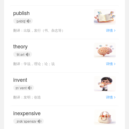
publish
ˈpʌblɪʃ
>
翻译：出版，发行（书、杂志等）
详情
theory
ˈθiːəri
>
翻译：学说，理论；论；说
详情
invent
ɪnˈvent
>
翻译：发明；创造
详情
inexpensive
ˌɪnɪkˈspensɪv