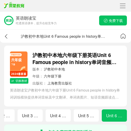
英语朗读宝
免费下载
吃透英语课本，提升在校竞争力
沪教初中本地Unit 6 Famous people in history单词音频
沪教初中本地六年级下册英语Unit 6
Famous people in history单词音频跟
读
版本：
沪教初中本地
年级：
六年级下册
切换教材
出版社：
上海教育出版社
英语朗读宝沪教初中本地六年级下册Unit 6 Famous people in history单
词训练模块提供单词音标及中文翻译、单词表图片、短语音频跟读点
读、单词拼写等软件APP功能，帮助初中生随时随地在线磨耳朵，准确
掌握单词发音，提高听写记忆能力。
Unit 2 Rules around us
Unit 3 Festivals across cultures
Unit 4 Weather and our lives
Unit 5 Green neighbourhood
Unit 6 Famous people in history