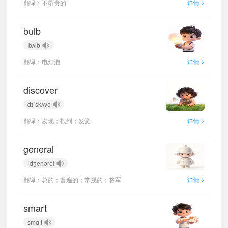
>
翻译：不昂贵的
详情
bulb
bʌlb
>
翻译：电灯泡
详情
discover
dɪˈskʌvə
>
翻译：发现；找到；发觉
详情
general
ˈdʒenərəl
>
翻译：总的；普遍的；常规的；将军
详情
smart
smɑːt