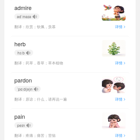
admire
ədˈmaɪə
>
翻译：欣赏；钦佩，羡慕
详情
herb
hɜːb
>
翻译：药草，香草；草本植物
详情
pardon
ˈpɑːd(ə)n
>
翻译：原谅；什么，请再说一遍
详情
pain
peɪn
>
翻译：疼痛；痛苦；苦恼
详情