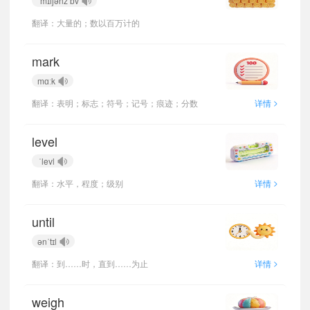
ˈmɪljənz ɒv
翻译：大量的；数以百万计的
mark
mɑːk
>
翻译：表明；标志；符号；记号；痕迹；分数
详情
level
ˈlevl
>
翻译：水平，程度；级别
详情
until
ənˈtɪl
>
翻译：到……时，直到……为止
详情
weigh