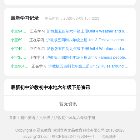
小宝995965
正在学习
沪教版五四制七年级上册Unit 1 Everyone is different单词
小宝801878
正在学习
沪教版五四制八年级下册Unit 2 Rules around us单词
最新学习记录
更新时间：2026-08-09 15:42:29
小宝109662
正在学习
沪教版五四制六年级上册Unit 1 Everyone is different单词
小宝944970
正在学习
沪教版五四制六年级上册Unit 4 Weather and our lives单词
小宝892188
正在学习
沪教版五四制八年级上册Unit 3 Festivals across cultures单词
小宝498751
正在学习
沪教版五四制九年级下册Unit 4 Weather and our lives单词
小宝358061
正在学习
沪教版五四制七年级下册Unit 6 Famous people in history单词
小宝964103
正在学习
沪教版五四制七年级上册Unit 2 Rules around us单词
小宝645877
正在学习
沪教版五四制七年级上册Unit 5 Green neighbourhood单词
小宝400486
正在学习
沪教版五四制八年级上册Unit 1 Everyone is different单词
最新初中沪教初中本地六年级下册资讯
小宝644219
正在学习
沪教版五四制八年级下册Unit 5 Green neighbourhood单词
小宝993545
正在学习
沪教版五四制九年级下册Unit 1 Everyone is different单词
暂无资讯...
小宝246896
正在学习
沪教版五四制九年级上册Unit 3 Festivals across cultures单词
首页
初中英语
六年级
沪教初中本地六年级下册
/
/
/
小宝946450
正在学习
沪教版五四制七年级下册Unit 3 Festivals across cultures单词
小宝836057
正在学习
沪教版五四制九年级上册Unit 2 Rules around us单词
Copyright © 粟氧教育 深圳育杰龙品教育科技有限公司 2018-2026
小宝217818
正在学习
沪教版五四制九年级下册Unit 5 Green neighbourhood单词
suyang123.com
粤ICP备2024179534号-1
网站地图