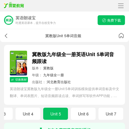
英语朗读宝
免费下载
吃透英语课本，提升在校竞争力
冀教版Unit 5单词音频
冀教版九年级全一册英语Unit 5单词音
频跟读
版本：
冀教版
年级：
九年级全一册
切换教材
出版社：
河北教育出版社
英语朗读宝冀教版九年级全一册Unit 5单词训练模块提供单词音标及中文
翻译、单词表图片、短语音频跟读点读、单词拼写等软件APP功能，帮
助初中生随时随地在线磨耳朵，准确掌握单词发音，提高听写记忆能
力。
it 3
Unit 4
Unit 5
Unit 6
Unit 7