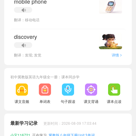
mobile phone
翻译：移动电话
discovery
>
翻译：发现; 发觉
详情
初中冀教版英语九年级全一册：课本同步学
小宝255470
正在学习
冀教版八年级下册Unit 5单词
小宝935518
正在学习
冀教版八年级上册Unit 8单词
课文音频
单词表
句子跟读
课文背诵
课本点读
小宝933355
正在学习
冀教版七年级下册Unit 8单词
小宝566927
正在学习
冀教版八年级上册Unit 4单词
最新学习记录
更新时间：2026-08-09 17:03:44
小宝116721
正在学习
冀教版八年级下册Unit 3单词
小宝806922
正在学习
冀教版八年级上册Unit 10单词