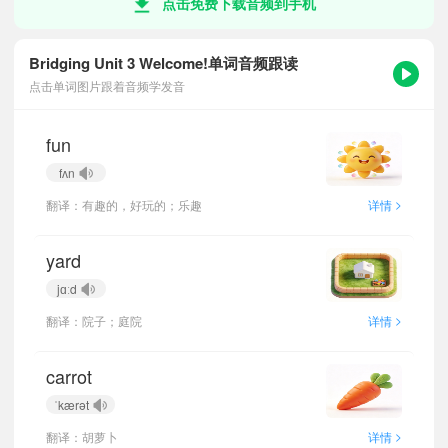
点击免费下载音频到手机
Bridging Unit 3 Welcome!单词音频跟读
点击单词图片跟着音频学发音
fun
fʌn
>
翻译：有趣的，好玩的；乐趣
详情
yard
jɑːd
>
翻译：院子；庭院
详情
carrot
ˈkærət
>
翻译：胡萝卜
详情