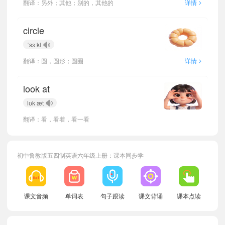
>
翻译：另外；其他；别的，其他的
详情
circle
ˈsɜːkl
>
翻译：圆，圆形；圆圈
详情
look at
lʊk æt
翻译：看，看着，看一看
初中鲁教版五四制英语六年级上册：课本同步学
课文音频
单词表
句子跟读
课文背诵
课本点读
小宝755707
正在学习
鲁教版五四制七年级下册小学词汇Bridging Unit 2 Keep Tidy!单词
小宝147490
正在学习
鲁教版五四制六年级下册Unit 4 My Favourite Subject单词