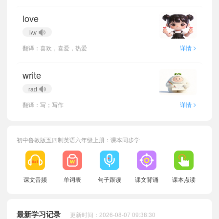
love
lʌv
>
翻译：喜欢，喜爱，热爱
详情
write
raɪt
>
翻译：写；写作
详情
初中鲁教版五四制英语六年级上册：课本同步学
小宝622105
正在学习
鲁教版五四制八年级下册Unit 5 Fun Clubs单词
小宝375489
正在学习
鲁教版五四制七年级下册Bridging Unit 2 Keep Tidy!单词
课文音频
单词表
句子跟读
课文背诵
课本点读
小宝713267
正在学习
鲁教版五四制九年级全一册Unit 3 My School单词
小宝549200
正在学习
鲁教版五四制八年级上册小学词汇Bridging Unit 3 Welcome!单词
最新学习记录
更新时间：2026-08-07 09:38:30