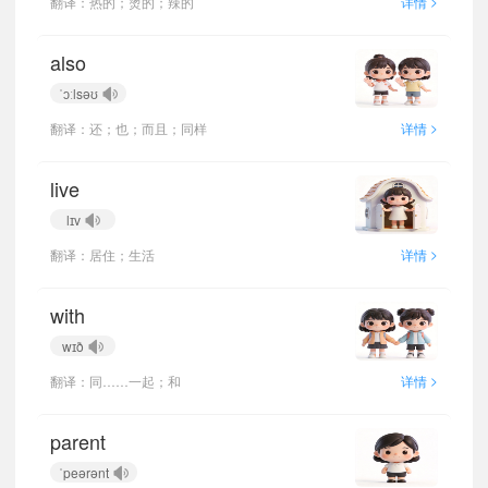
>
翻译：热的；烫的；辣的
详情
also
ˈɔːlsəʊ
>
翻译：还；也；而且；同样
详情
live
lɪv
>
翻译：居住；生活
详情
with
wɪð
>
翻译：同……一起；和
详情
parent
ˈpeərənt