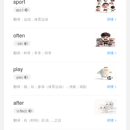
sport
spɔːt
>
翻译：运动，体育运动
详情
often
ˈɒfn
>
翻译：时常；常常；经常
详情
play
pleɪ
>
翻译：踢；玩；参加（体育运动）；演奏；戏剧
详情
after
ˈɑːftə(r)
>
翻译：在（时间）后;在......之后
详情