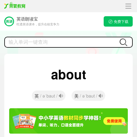
英语朗读宝
免费下载
吃透英语课本，提升在校竞争力
about
英
美
/ əˈbaʊt /
/ əˈbaʊt /