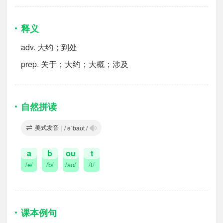
释义
adv.
大约；到处
prep.
关于；大约；大概；涉及
自然拼读
美式发音
|
/ əˈbaʊt /
a
b
ou
t
/ə/
/b/
/aʊ/
/t/
课本例句