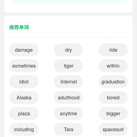
推荐单词
damage
dry
ride
sometimes
tiger
within
idiot
Internet
graduation
Alaska
adulthood
bored
plaza
anytime
bigger
including
Tara
spacesuit