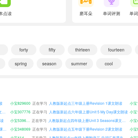
翻译：—不，我不会。
-Can you ride a bike?
本点读
磨耳朵
单词评测
单词
翻译：—你会骑自行车吗？
-Yes, I can.
翻译：—是的，我会。
-Can you make a snowman?
y
forty
fifty
thirteen
fourteen
翻译：—你会堆雪人吗？
spring
season
summer
cool
-Yes, I can.
翻译：—是的，我会。
人教版新起点五年级上册Unit 2 Weather课文朗读
小宝699278
正在学习
人教版新起点三年级下册Unit 5 My Day课文朗读
人教版新起点五年级上册附录二 单元词汇表课文朗读
小宝630506
正在学习
人教版新起点三年级上册Unit 3 Seasons课文朗读
-Can you swim?
读
小宝708427
正在学习
人教版新起点三年级上册附录三 总词汇表课文朗读
翻译：—你会游泳吗？
读
小宝829600
正在学习
人教版新起点三年级上册Revision 1课文朗读
小宝1
-No, I can't.
人教版新起点一年级下册Unit 2 Weather课文朗读
小宝307776
正在学习
人教版新起点六年级上册Unit 5 My Day课文朗读
翻译：—不，我不会。
朗读
小宝539677
正在学习
人教版新起点四年级上册Unit 3 Seasons课文朗读
-Can you fly a kite?
人教版新起点三年级上册附录一 歌谣和歌曲课文朗读
小宝348069
正在学习
人教版新起点五年级下册Revision 2课文朗读
翻译：—你会放风筝吗？
读
小宝414829
正在学习
人教版新起点一年级上册附录三 总词汇表课文朗读
小宝2