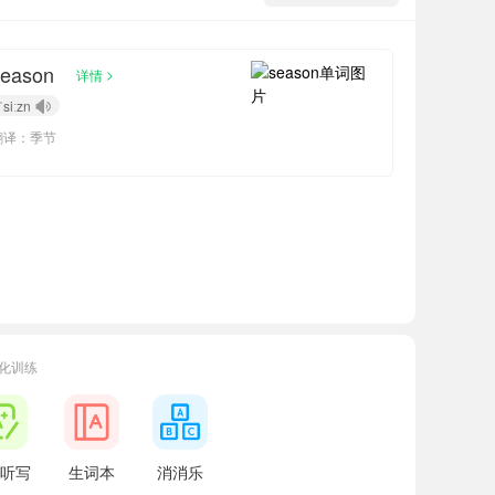
season
>
详情
ˈsiːzn
翻译：季节
化训练
26815
正在学习
北京版二年级下册Lesson 14单词
33018
正在学习
北京版二年级下册Lesson 9单词
53437
正在学习
北京版三年级上册Lesson 19单词
听写
生词本
消消乐
00480
正在学习
北京版六年级上册Lesson 15单词