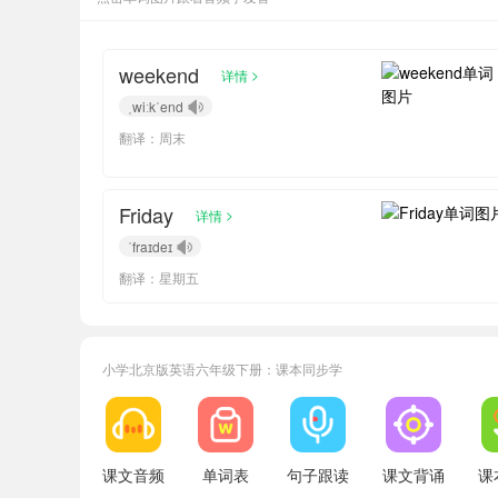
weekend
>
详情
ˌwiːkˈend
翻译：周末
Friday
>
详情
ˈfraɪdeɪ
翻译：星期五
小学北京版英语六年级下册：课本同步学
小宝682945
正在学习
北京版五年级上册Lesson 9单词
小宝147290
正在学习
北京版三年级下册Lesson 17单词
小宝559950
正在学习
北京版二年级上册Lesson 13单词
课文音频
单词表
句子跟读
课文背诵
课
小宝925189
正在学习
北京版一年级下册Lesson 7单词