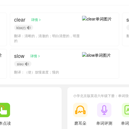
clear
>
详情
klɪə(r)
翻译：清晰的，清澈的；明白清楚的，明显
的
slow
>
详情
sləʊ
翻译：（使）放慢速度；慢的
小学北京版英语六年级下册：单词强
小宝843846
正在学习
北京版六年级上册Lesson 9单词
小宝8
小宝852514
正在学习
北京版二年级下册Lesson 6单词
小宝4
小宝451571
正在学习
北京版一年级下册Lesson 9单词
小宝7
本点读
磨耳朵
单词评测
单词
小宝486887
正在学习
北京版二年级下册Lesson 10单词
小宝2