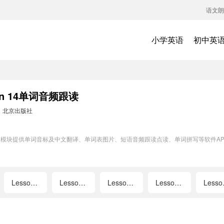
语文朗
小学英语
初中英
n 14单词音频跟读
：
北京出版社
单词训练模块提供单词音标及中文翻译、单词表图片、短语音频跟读点读、单词拼写等软件
Lesson 6
Lesson 7
Lesson 9
Lesson 10
L