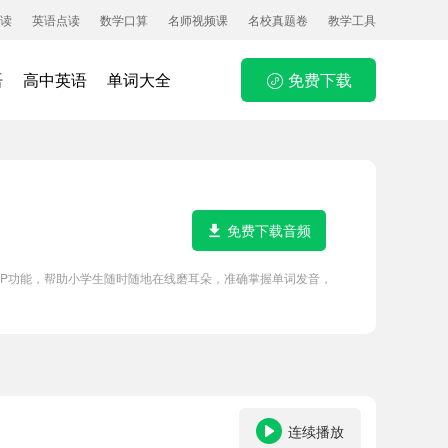
读
英语点读
数学口算
名师视频课
名校真题卷
教学工具
语
高中英语
单词大全
免费下载
免费下载音频
APP功能，帮助小学生随时随地在线磨耳朵，准确掌握单词发音，
连续播放