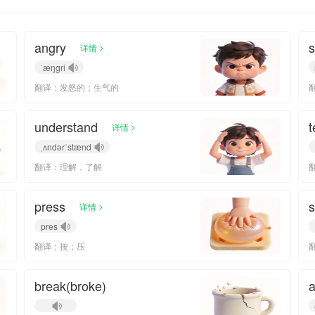
angry
s
>
详情
ˈæŋgri
翻译：发怒的；生气的
understand
t
>
详情
ˌʌndərˈstænd
翻译：理解，了解
press
s
>
详情
pres
翻译：按；压
break(broke)
a