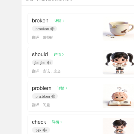
broken
>
详情
ˈbroʊkən
翻译：破损的
should
>
详情
ʃəd;ʃʊd
翻译：应该，应当
problem
>
详情
ˈprɑːbləm
翻译：问题
check
>
详情
tʃek