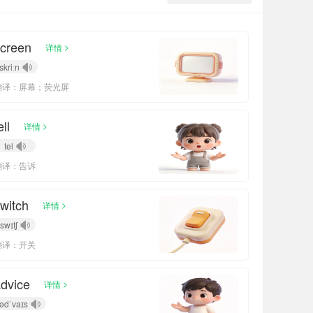
creen
>
详情
skriːn
翻译：屏幕；荧光屏
ell
>
详情
tel
翻译：告诉
witch
>
详情
swɪtʃ
翻译：开关
dvice
>
详情
ədˈvaɪs