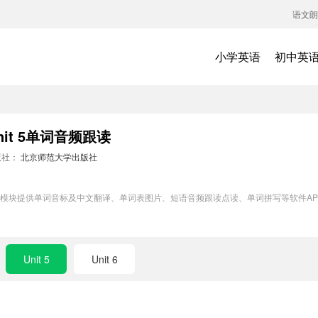
语文朗
小学英语
初中英
t 5单词音频跟读
版社：
北京师范大学出版社
词训练模块提供单词音标及中文翻译、单词表图片、短语音频跟读点读、单词拼写等软件
Unit 5
Unit 6