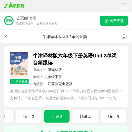
英语朗读宝
免费下载
吃透英语课本，提升在校竞争力
牛津译林版Unit 3单词音频
牛津译林版六年级下册英语Unit 3单词
音频跟读
版本：
牛津译林版
年级：
六年级下册
切换教材
出版社：
江苏教育出版社
英语朗读宝牛津译林版六年级下册Unit 3单词训练模块提供单词音标及中
文翻译、单词表图片、短语音频跟读点读、单词拼写等软件APP功能，
帮助小学生随时随地在线磨耳朵，准确掌握单词发音，提高听写记忆能
力。
it 1
Unit 2
Unit 3
Unit 4
Unit 5