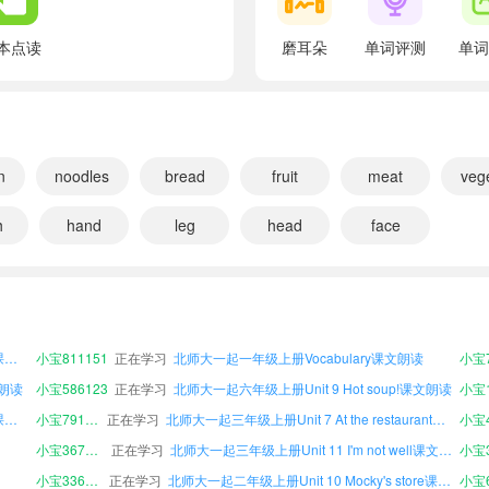
翻译：面包 8元
Dumplings ￥12
本点读
磨耳朵
单词评测
单词
翻译：饺子 12元
Fruit ￥10
翻译：水果 10元
n
noodles
bread
fruit
meat
veg
What do you like, Ken?
翻译：肯，你喜欢什么？
h
hand
leg
head
face
I like chicken.
文朗读
小宝589954
正在学习
北师大一起五年级下册Unit 7 At the restaurant课文朗读
小宝3
翻译：我喜欢鸡肉。
小宝152539
正在学习
北师大一起五年级下册Unit 8 Big bird!课文朗读
小宝8
I don't like chicken.
北师大一起一年级下册Unit 10 Mocky's store课文朗读
小宝963758
正在学习
北师大一起五年级下册Uncle Booky's ABC课文朗读
小宝3
翻译：我不喜欢鸡肉。
北师大一起四年级下册Uncle Booky's ABC课文朗读
小宝811151
正在学习
北师大一起一年级上册Vocabulary课文朗读
小宝7
At the restaurant
文朗读
小宝586123
正在学习
北师大一起六年级上册Unit 9 Hot soup!课文朗读
翻译：在餐厅里
北师大一起四年级上册Uncle Booky's ABC课文朗读
小宝791040
正在学习
北师大一起三年级上册Unit 7 At the restaurant课文朗读
小宝4
What do you like, Ann?
小宝367199
正在学习
北师大一起三年级上册Unit 11 I'm not well课文朗读
翻译：安，你喜欢什么？
小宝336776
正在学习
北师大一起二年级上册Unit 10 Mocky's store课文朗读