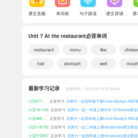
课文音频
单词表
句子跟读
课文背诵
课
Unit 7 At the restaurant必背单词
restaurant
menu
like
chicke
hair
stomach
well
mout
小宝233871
正在学习
北师大一起六年级上册Unit 8 Big bird!课
小宝601450
正在学习
北师大一起一年级上册Word list课文朗读
最新学习记录
更新时间：2026-08-06 20:59:44
小宝892175
正在学习
小宝677210
正在学习
小宝741150
正在学习
北师大一起一年级上册Unit 12 Review课
小宝489330
正在学习
小宝116730
正在学习
北师大一起二年级上册Vocabulary课文朗读
小宝572957
正在学习
北师大一起四年级上册Vocabulary课文朗读