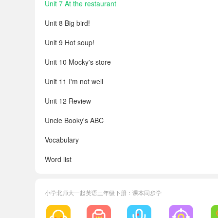
Unit 7 At the restaurant
Unit 8 Big bird!
Unit 9 Hot soup!
Unit 10 Mocky's store
Unit 11 I'm not well
Unit 12 Review
Uncle Booky's ABC
Vocabulary
Word list
小学北师大一起英语三年级下册：课本同步学