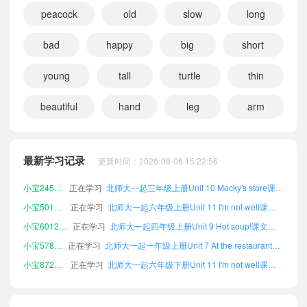
peacock
old
slow
long
bad
happy
big
short
young
tall
turtle
thin
beautiful
hand
leg
arm
小宝361570
正在学习
北师大一起六年级上册Uncle Booky's ABC课文朗读
小宝706569
正在学习
北师大一起四年级上册Word list课文朗读
最新学习记录
更新时间：2026-08-06 15:22:56
小宝993808
正在学习
北师大一起一年级下册Unit 10 Mocky's store课文朗读
小宝245596
正在学习
北师大一起三年级上册Unit 10 Mocky's store课文朗读
小宝501222
正在学习
北师大一起六年级上册Unit 11 I'm not well课文朗读
小宝601252
正在学习
北师大一起四年级上册Unit 9 Hot soup!课文朗读
小宝578653
正在学习
北师大一起一年级上册Unit 7 At the restaurant课文朗读
小宝872484
正在学习
北师大一起六年级下册Unit 11 I'm not well课文朗读
小宝839448
正在学习
北师大一起五年级上册Unit 12 Review课文朗读
小宝293979
正在学习
北师大一起二年级下册Unit 9 Hot soup!课文朗读