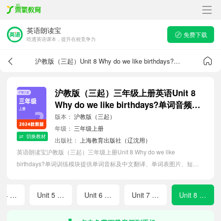
英语朗读宝
免费下载
吃透英语课本，提升在校竞争力
沪教版（三起）Unit 8 Why do we like birthdays?单词音频
沪教版（三起）三年级上册英语Unit 8
Why do we like birthdays?单词音频跟
读
版本：
沪教版（三起）
年级：
三年级上册
切换教材
出版社：
上海教育出版社（辽沈用）
英语朗读宝沪教版（三起）三年级上册Unit 8 Why do we like
birthdays?单词训练模块提供单词音标及中文翻译、单词表图片、短语
音频跟读点读、单词拼写等软件APP功能，帮助小学生随时随地在线磨
耳朵，准确掌握单词发音，提高听写记忆能力。
Unit 4 How do we have fun?
Unit 5 What do we eat?
Unit 6 What do we like about small animals?
Unit 7 What do we know about weather?
Unit 8 Why do we like birthdays?