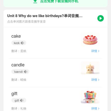
点击免费下载音频到手机
Unit 8 Why do we like birthdays?单词音频跟读
点击单词图片跟着音频学发音
cake
keɪk
>
翻译：蛋糕
详情
candle
ˈkændl
>
翻译：蜡烛
详情
gift
ɡɪft
>
翻译：礼物
详情