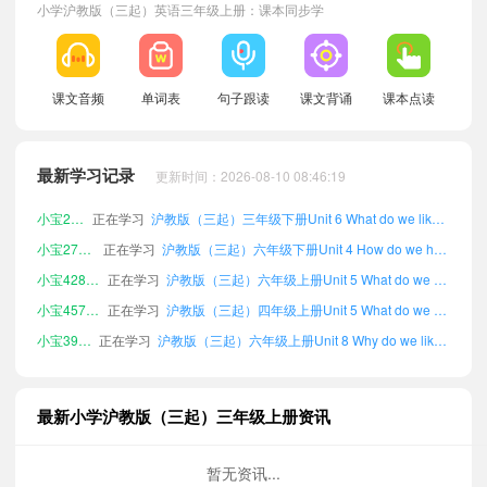
小宝278572
正在学习
沪教版（三起）六年级下册Unit 7 What do we know about weather?单词
小学沪教版（三起）英语三年级上册：课本同步学
小宝690820
正在学习
沪教版（三起）五年级上册Unit 7 What do we know about weather?单词
小宝134008
正在学习
沪教版（三起）五年级下册Unit 3 What do we look like?单词
小宝564149
正在学习
沪教版（三起）四年级下册Unit 7 What do we know about weather?单词
课文音频
单词表
句子跟读
课文背诵
课本点读
小宝486396
正在学习
沪教版（三起）五年级下册Unit 2 What's interesting about families?单词
小宝988213
正在学习
沪教版（三起）四年级上册Unit 1 How do we feel?单词
最新学习记录
更新时间：2026-08-10 08:46:19
小宝748790
正在学习
沪教版（三起）五年级下册Unit 5 What do we eat?单词
小宝292893
正在学习
沪教版（三起）三年级下册Unit 6 What do we like about small animals?单词
小宝270122
正在学习
沪教版（三起）六年级下册Unit 4 How do we have fun?单词
小宝428593
正在学习
沪教版（三起）六年级上册Unit 5 What do we eat?单词
小宝457916
正在学习
沪教版（三起）四年级上册Unit 5 What do we eat?单词
小宝391659
正在学习
沪教版（三起）六年级上册Unit 8 Why do we like birthdays?单词
小宝947196
正在学习
沪教版（三起）五年级上册Unit 3 What do we look like?单词
小宝736823
正在学习
沪教版（三起）三年级下册Unit 4 How do we have fun?单词
最新小学沪教版（三起）三年级上册资讯
小宝382292
正在学习
沪教版（三起）五年级上册Unit 5 What do we eat?单词
小宝702308
正在学习
沪教版（三起）五年级上册Unit 6 What do we like about small animals?单词
暂无资讯...