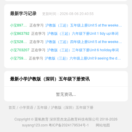
小宝122880
正在学习
沪教版（三起）六年级下册Unit 11 chinese festival单词
小宝229309
正在学习
沪教版（三起）三年级下册Unit 2 our new home单词
最新学习记录
更新时间：2026-08-06 20:40:55
小宝396610
正在学习
沪教版（三起）三年级下册Unit 4 reading is fun单词
小宝897390
正在学习
沪教版（三起）五年级上册Unit 5 at the weekend单词
小宝863792
正在学习
沪教版（三起）六年级下册Unit 1 tidy up!单词
小宝528300
正在学习
沪教版（三起）四年级上册Unit 5 at the weekend单词
小宝703207
正在学习
沪教版（三起）三年级下册Unit 6 holiday单词
小宝759902
正在学习
沪教版（三起）六年级上册Unit 9 seeing the doctor单词
小宝197245
正在学习
沪教版（三起）四年级下册Unit 6 holiday单词
小宝237584
正在学习
沪教版（三起）四年级上册Unit 3 in the future单词
最新小学沪教版（深圳）五年级下册资讯
小宝972204
正在学习
沪教版（三起）五年级上册Unit 12 the giant's garden单词
小宝385952
正在学习
沪教版（三起）三年级下册Unit 3 in the future单词
暂无资讯...
小宝703019
正在学习
沪教版（三起）六年级上册Unit 10 great inventions单词
首页
小学英语
五年级
沪教版（深圳）五年级下册
/
/
/
小宝681982
正在学习
沪教版（三起）三年级下册Unit 12 the giant's garden单词
小宝729409
正在学习
沪教版（三起）六年级上册Unit 7 open day单词
Copyright © 粟氧教育 深圳育杰龙品教育科技有限公司 2018-2026
小宝420884
正在学习
沪教版（三起）四年级下册Unit 11 chinese festival单词
suyang123.com
粤ICP备2024179534号-1
网站地图