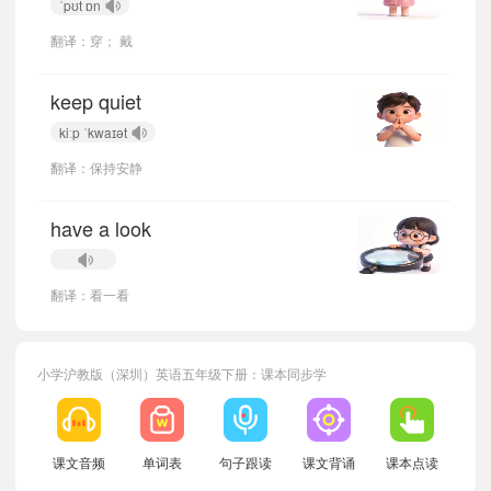
ˈpʊt ɒn
翻译：穿； 戴
keep quiet
kiːp ˈkwaɪət
翻译：保持安静
have a look
翻译：看一看
小学沪教版（深圳）英语五年级下册：课本同步学
小宝857767
正在学习
沪教版（三起）三年级上册Unit 4 reading is fun单词
小宝997956
正在学习
沪教版（三起）六年级上册Unit 6 holiday单词
小宝288693
正在学习
沪教版（三起）三年级上册Unit 7 open day单词
课文音频
单词表
句子跟读
课文背诵
课本点读