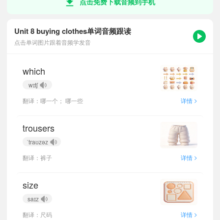
点击免费下载音频到手机
Unit 8 buying clothes单词音频跟读
点击单词图片跟着音频学发音
which
wɪtʃ
>
翻译：哪一个； 哪一些
详情
trousers
ˈtraʊzəz
>
翻译：裤子
详情
size
saɪz
>
翻译：尺码
详情