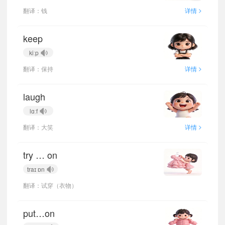
>
翻译：钱
详情
keep
kiːp
>
翻译：保持
详情
laugh
lɑːf
>
翻译：大笑
详情
try … on
traɪ ɒn
翻译：试穿（衣物）
put…on