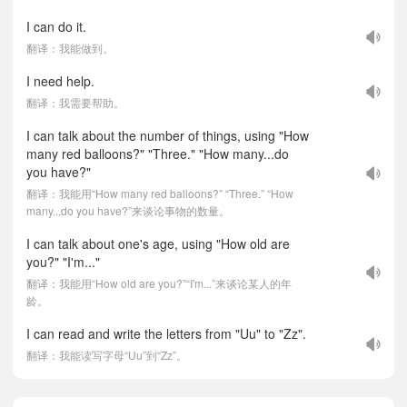
I can do it.
翻译：我能做到。
I need help.
翻译：我需要帮助。
I can talk about the number of things, using "How
many red balloons?" "Three." "How many...do
you have?"
翻译：我能用“How many red balloons?” “Three.” “How
many...do you have?”来谈论事物的数量。
I can talk about one's age, using "How old are
you?" "I'm..."
翻译：我能用“How old are you?”“I'm...”来谈论某人的年
龄。
I can read and write the letters from "Uu" to "Zz".
翻译：我能读写字母“Uu”到“Zz”。