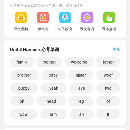
小学鲁科版五四制英语三年级上册：课本同步学
课文音频
单词表
句子跟读
课文背诵
课本点读
Unit 6 Numbers必背单词
更多
family
mother
welcome
father
brother
baby
sister
woof
puppy
yeah
eye
two
oh
head
leg
of
小宝288557
正在学习
鲁科版五四制四年级上册Unit 5 Colours around us课文朗读
wow
arm
an
it
小宝356336
正在学习
鲁科版五四制四年级上册Unit 6 Numbers课文朗读
小宝575882
正在学习
鲁科版五四制五年级上册Unit 4 School things课文朗读