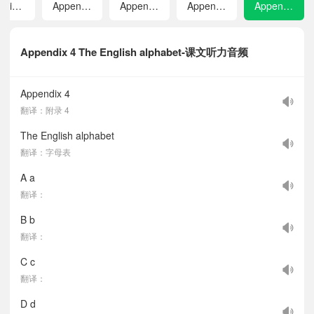
Revision 2
Appendix 1 Chants and songs in each unit
Appendix 2 Vocabulary in each unit
Appendix 3 Vocabulary A-Z
Appendix 4 The English alphabet
Appendix 4 The English alphabet-课文听力音频
Appendix 4
翻译：附录 4
The English alphabet
翻译：字母表
A a
翻译：
B b
翻译：
C c
翻译：
D d