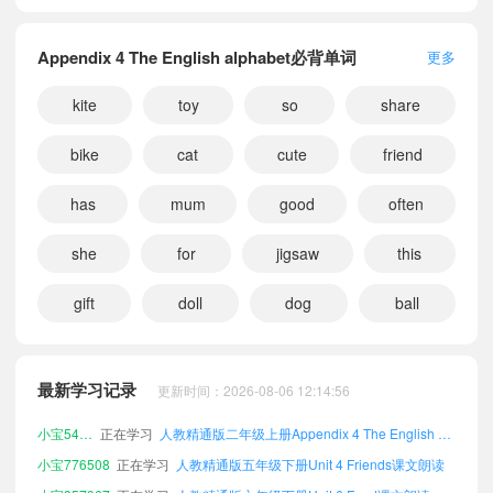
Appendix 4 The English alphabet必背单词
更多
kite
toy
so
share
bike
cat
cute
friend
has
mum
good
often
小宝178284
正在学习
人教精通版二年级下册Unit 6 Food课文朗读
she
for
jigsaw
this
小宝264442
正在学习
人教精通版六年级下册Unit 2 School things课文朗读
gift
doll
dog
ball
小宝175998
正在学习
人教精通版六年级下册Revision 1课文朗读
小宝970532
正在学习
人教精通版五年级上册Unit 3 Toys课文朗读
小宝617698
正在学习
人教精通版六年级上册Revision 2课文朗读
最新学习记录
更新时间：2026-08-06 12:14:56
小宝695082
正在学习
人教精通版一年级下册Appendix 1 Chants and songs in each unit课文朗读
小宝546764
正在学习
人教精通版二年级上册Appendix 4 The English alphabet课文朗读
小宝776508
正在学习
人教精通版五年级下册Unit 4 Friends课文朗读