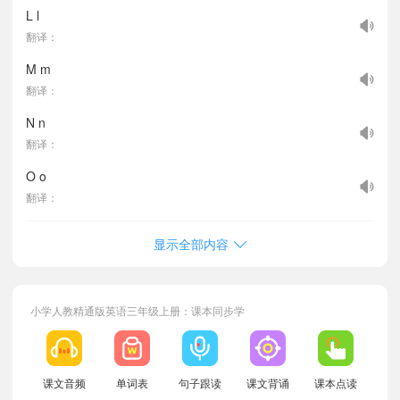
L l
翻译：
M m
翻译：
N n
翻译：
O o
翻译：
显示全部内容
小学人教精通版英语三年级上册：课本同步学
课文音频
单词表
句子跟读
课文背诵
课本点读