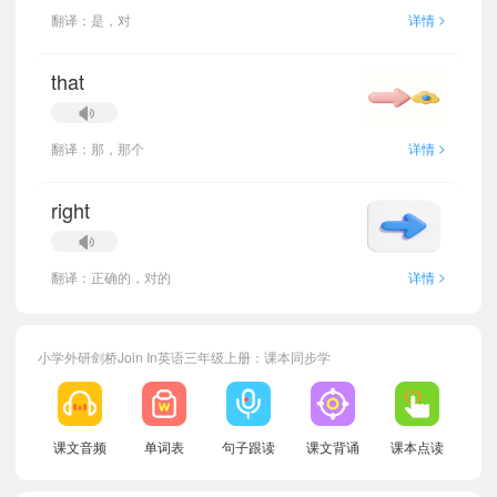
>
翻译：是，对
详情
that
>
翻译：那，那个
详情
right
>
翻译：正确的，对的
详情
小学外研剑桥Join In英语三年级上册：课本同步学
小宝360206
正在学习
外研剑桥Join In三年级下册Unit 6单词
课文音频
单词表
句子跟读
课文背诵
课本点读
小宝708014
正在学习
外研剑桥Join In五年级下册Unit 2单词