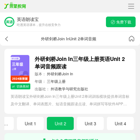
英语朗读宝
免费下载
吃透英语课本，提升在校竞争力
外研剑桥Join InUnit 2单词音频
外研剑桥Join In三年级上册英语Unit 2
单词音频跟读
版本：
外研剑桥Join In
年级：
三年级上册
切换教材
出版社：
外语教学与研究出版社
英语朗读宝外研剑桥Join In三年级上册Unit 2单词训练模块提供单词音标
及中文翻译、单词表图片、短语音频跟读点读、单词拼写等软件APP功
能，帮助小学生随时随地在线磨耳朵，准确掌握单词发音，提高听写记
忆能力。
Welcome unit
Unit 1
Unit 2
Unit 3
Unit 4