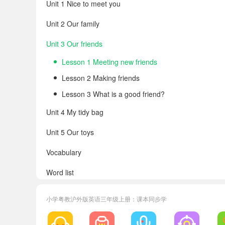
Unit 1 Nice to meet you
Unit 2 Our family
Unit 3 Our friends
Lesson 1 Meeting new friends
Lesson 2 Making friends
Lesson 3 What is a good friend?
Unit 4 My tidy bag
Unit 5 Our toys
Vocabulary
Word list
小学粤教沪外版英语三年级上册：课本同步学