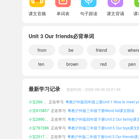
课文音频
单词表
句子跟读
课文背诵
课
Unit 3 Our friends必背单词
from
be
friend
wher
ten
brown
red
pen
小宝759402
正在学习
小宝442730
正在学习
粤教沪外版四年级下册Unit 5 Our toys课
最新学习记录
更新时间：2026-08-08 02:01:56
小宝753971
正在学习
小宝266220
正在学习
小宝615857
正在学习
粤教沪外版三年级下册Word list课文朗读
小宝299064
正在学习
小宝767286
正在学习
粤教沪外版三年级下册Unit 5 Our toys课
小宝251794
正在学习