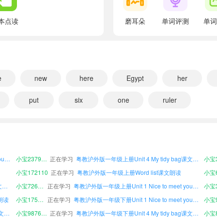
翻译：发短音“i”。
Lesson 1 Meeting new friends
本点读
磨耳朵
单词评测
单词
翻译：第1课 结识新朋友
Experiencing English
翻译：英语学习
I'm from Beijing.
e
new
here
Egypt
her
翻译：我来自北京。
put
six
one
ruler
Listen and say.
翻译：听一听，说一说。
粤教沪外版一年级下册Unit 3 Our friends课文朗读
小宝241096
正在学习
粤教沪外版二年级下册Unit 2 Our family课文朗读
文朗读
小宝809178
正在学习
粤教沪外版三年级下册Vocabulary课文朗读
小宝6
Hello, I'm Chenlin.
粤教沪外版二年级下册Unit 1 Nice to meet you课文朗读
小宝806651
正在学习
粤教沪外版二年级上册Unit 3 Our friends课文朗读
翻译：你好，我是晨琳。
粤教沪外版四年级上册Unit 1 Nice to meet you课文朗读
小宝237910
正在学习
粤教沪外版一年级上册Unit 4 My tidy bag课文朗读
I'm from Beijing.
小宝172110
正在学习
粤教沪外版一年级上册Word list课文朗读
小宝6
翻译：我来自北京。
粤教沪外版四年级下册Unit 2 Our family课文朗读
小宝726940
正在学习
粤教沪外版一年级上册Unit 1 Nice to meet you课文朗读
小宝3
Let's be friends!
文朗读
小宝175183
正在学习
粤教沪外版一年级下册Unit 1 Nice to meet you课文朗读
小宝9
翻译：让我们一起做朋友吧！
粤教沪外版二年级下册Unit 3 Our friends课文朗读
小宝987609
正在学习
粤教沪外版一年级下册Unit 4 My tidy bag课文朗读
小宝8