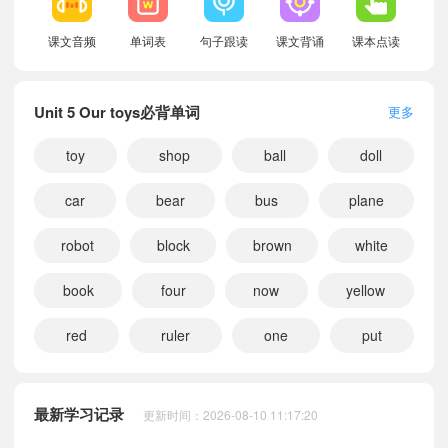
课文音频
单词表
句子跟读
课文背诵
课本点读
Unit 5 Our toys必背单词
更多
toy
shop
ball
doll
car
bear
bus
plane
robot
block
brown
white
book
four
now
yellow
red
ruler
one
put
小宝159666
正在学习
粤教沪外版一年级上册Unit 2 Our family课文朗读
小宝955100
正在学习
粤教沪外版四年级上册Unit 1 Nice to meet you课文朗读
小宝137276
正在学习
粤教沪外版三年级下册Unit 1 Nice to meet you课文朗读
最新学习记录
更新时间：2026-08-10 11:17:20
小宝930371
正在学习
粤教沪外版二年级上册Unit 4 My tidy bag课文朗读