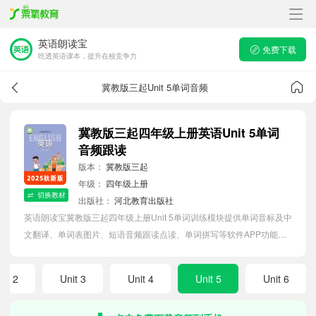
英语朗读宝
免费下载
吃透英语课本，提升在校竞争力
冀教版三起Unit 5单词音频
冀教版三起四年级上册英语Unit 5单词
音频跟读
版本：
冀教版三起
年级：
四年级上册
切换教材
出版社：
河北教育出版社
英语朗读宝冀教版三起四年级上册Unit 5单词训练模块提供单词音标及中
文翻译、单词表图片、短语音频跟读点读、单词拼写等软件APP功能，
帮助小学生随时随地在线磨耳朵，准确掌握单词发音，提高听写记忆能
力。
nit 2
Unit 3
Unit 4
Unit 5
Unit 6