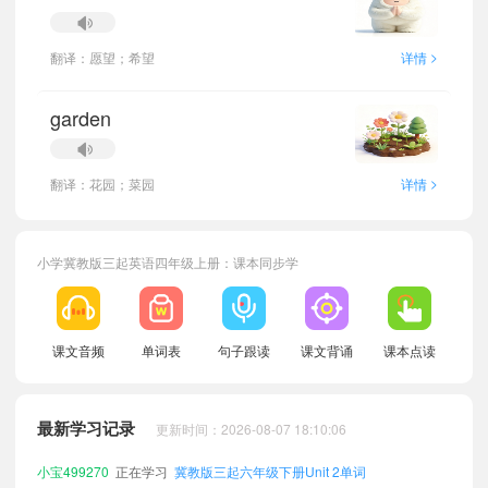
>
翻译：愿望；希望
详情
garden
>
翻译：花园；菜园
详情
小学冀教版三起英语四年级上册：课本同步学
小宝496408
正在学习
冀教版三起五年级下册Unit 6单词
课文音频
单词表
句子跟读
课文背诵
课本点读
小宝720990
正在学习
冀教版三起三年级下册Unit 5单词
小宝846619
正在学习
冀教版三起六年级下册Unit 4单词
最新学习记录
更新时间：2026-08-07 18:10:06
小宝405073
正在学习
冀教版三起六年级上册Unit 3单词
小宝499270
正在学习
冀教版三起六年级下册Unit 2单词