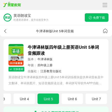
英语朗读宝
免费下载
吃透英语课本，提升在校竞争力
牛津译林版Unit 5单词音频
牛津译林版四年级上册英语Unit 5单词
音频跟读
版本：
牛津译林版
年级：
四年级上册
切换教材
出版社：
江苏教育出版社
英语朗读宝牛津译林版四年级上册Unit 5单词训练模块提供单词音标及中
文翻译、单词表图片、短语音频跟读点读、单词拼写等软件APP功能，
帮助小学生随时随地在线磨耳朵，准确掌握单词发音，提高听写记忆能
力。
it 3
Unit 4
Unit 5
Unit 6
Unit 7