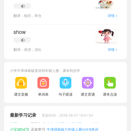
>
翻译：组织，举办
详情
show
>
翻译：表演，演出
详情
小学牛津译林版英语四年级上册：课本同步学
小宝191599
正在学习
牛津译林版三年级下册Unit 8单词
课文音频
单词表
句子跟读
课文背诵
课本点读
小宝868941
正在学习
牛津译林版二年级上册Unit 7单词
小宝703773
正在学习
牛津译林版六年级下册Unit 5单词
最新学习记录
更新时间：2026-08-07 19:41:54
小宝900549
正在学习
牛津译林版二年级下册Unit 3单词
小宝385475
正在学习
牛津译林版六年级上册Unit 8单词