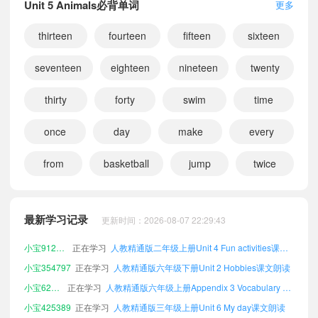
Unit 5 Animals必背单词
更多
thirteen
fourteen
fifteen
sixteen
seventeen
eighteen
nineteen
twenty
thirty
forty
swim
time
once
day
make
every
from
basketball
jump
twice
小宝126118
正在学习
人教精通版二年级下册Appendix 2 Vocabulary in each unit课文朗读
小宝342511
正在学习
人教精通版一年级上册Unit 6 My day课文朗读
小宝899064
正在学习
人教精通版四年级下册Unit 2 Hobbies课文朗读
最新学习记录
更新时间：2026-08-07 22:29:43
小宝912631
正在学习
人教精通版二年级上册Unit 4 Fun activities课文朗读
小宝354797
正在学习
人教精通版六年级下册Unit 2 Hobbies课文朗读
小宝620918
正在学习
人教精通版六年级上册Appendix 3 Vocabulary A-Z课文朗读
小宝425389
正在学习
人教精通版三年级上册Unit 6 My day课文朗读
小宝938606
正在学习
人教精通版六年级下册Unit 6 My day课文朗读