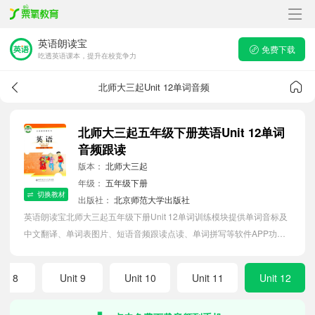
英语朗读宝
免费下载
吃透英语课本，提升在校竞争力
北师大三起Unit 12单词音频
北师大三起五年级下册英语Unit 12单词
音频跟读
版本：
北师大三起
年级：
五年级下册
切换教材
出版社：
北京师范大学出版社
英语朗读宝北师大三起五年级下册Unit 12单词训练模块提供单词音标及
中文翻译、单词表图片、短语音频跟读点读、单词拼写等软件APP功
能，帮助小学生随时随地在线磨耳朵，准确掌握单词发音，提高听写记
忆能力。
nit 8
Unit 9
Unit 10
Unit 11
Unit 12