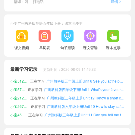
>
翻译：叫 ；打电话
详情
小学广州教科版英语五年级下册：课本同步学
小宝310762
正在学习
广州教科版三年级上册Unit 8 Ben's first trip to Beijing单词
小宝313851
正在学习
广州教科版三年级下册Unit 2 It's the middle of winter单词
小宝253519
正在学习
广州教科版四年级上册Unit 2 It's the middle of winter单词
课文音频
单词表
句子跟读
课文背诵
课本点读
小宝213333
正在学习
广州教科版四年级上册Unit 9 Be careful!单词
小宝852897
正在学习
广州教科版四年级下册Unit 6 See you at the party单词
最新学习记录
小宝213184
正在学习
广州教科版六年级下册Unit 1 What's your favourite season?单词
更新时间：2026-08-09 14:49:33
小宝512081
正在学习
广州教科版五年级上册Unit 6 See you at the party单词
小宝571095
正在学习
广州教科版四年级下册Unit 1 What's your favourite season?单词
小宝212016
正在学习
广州教科版三年级上册Unit 12 I know a short cut单词
小宝267295
正在学习
广州教科版六年级上册Unit 10 How to stay safe单词
小宝452048
正在学习
广州教科版三年级上册Unit 11 Can you tell me the way?单词
小宝692487
正在学习
广州教科版六年级下册Unit 7 We will go by train单词
小宝756060
正在学习
广州教科版六年级下册Unit 9 Be careful!单词