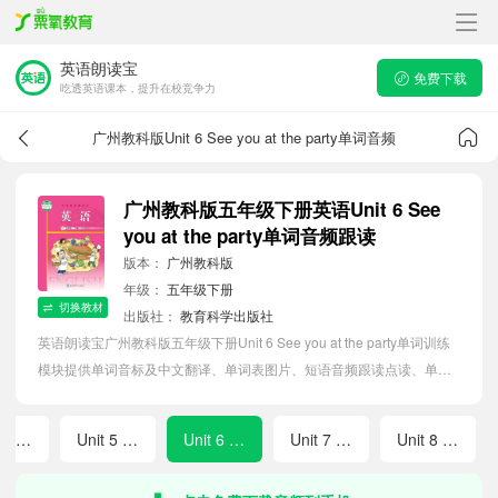
英语朗读宝
免费下载
吃透英语课本，提升在校竞争力
广州教科版Unit 6 See you at the party单词音频
广州教科版五年级下册英语Unit 6 See
you at the party单词音频跟读
版本：
广州教科版
年级：
五年级下册
切换教材
出版社：
教育科学出版社
英语朗读宝广州教科版五年级下册Unit 6 See you at the party单词训练
模块提供单词音标及中文翻译、单词表图片、短语音频跟读点读、单词
拼写等软件APP功能，帮助小学生随时随地在线磨耳朵，准确掌握单词
发音，提高听写记忆能力。
Unit 4 Have a good time in Hainan
Unit 5 Would you like to go with us?
Unit 6 See you at the party
Unit 7 We will go by train
Unit 8 Ben's first trip to Beijing