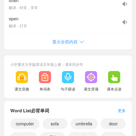
often
翻译：时常，常常
open
翻译：打开
显示全部内容
小学重庆大学版英语五年级上册：课本同步学
课文音频
单词表
句子跟读
课文背诵
课本点读
Word List必背单词
更多
computer
sofa
umbrella
door