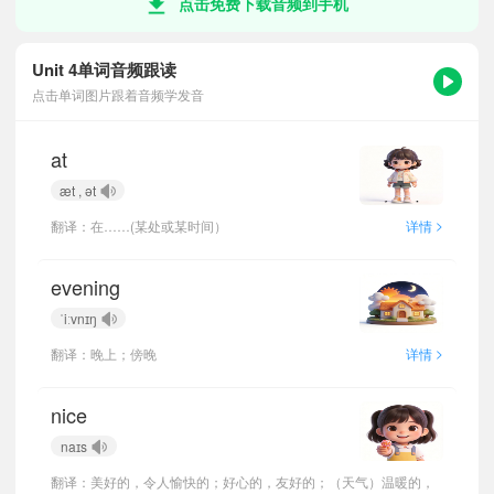
点击免费下载音频到手机
Unit 4单词音频跟读
点击单词图片跟着音频学发音
at
æt , ət
>
翻译：在……(某处或某时间）
详情
evening
ˈiːvnɪŋ
>
翻译：晚上；傍晚
详情
nice
naɪs
翻译：美好的，令人愉快的；好心的，友好的；（天气）温暖的，