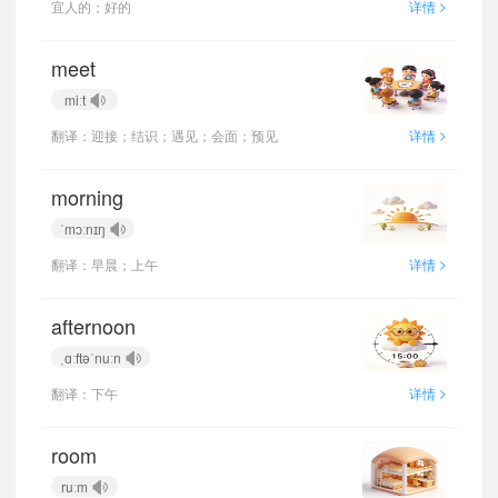
>
宜人的；好的
详情
meet
miːt
>
翻译：迎接；结识；遇见；会面；预见
详情
morning
ˈmɔːnɪŋ
>
翻译：早晨；上午
详情
afternoon
ˌɑːftəˈnuːn
>
翻译：下午
详情
room
ruːm