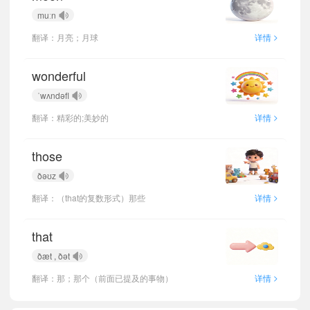
muːn
>
翻译：月亮；月球
详情
wonderful
ˈwʌndəfl
>
翻译：精彩的;美妙的
详情
those
ðəʊz
>
翻译：（that的复数形式）那些
详情
that
ðæt , ðət
>
翻译：那；那个（前面已提及的事物）
详情