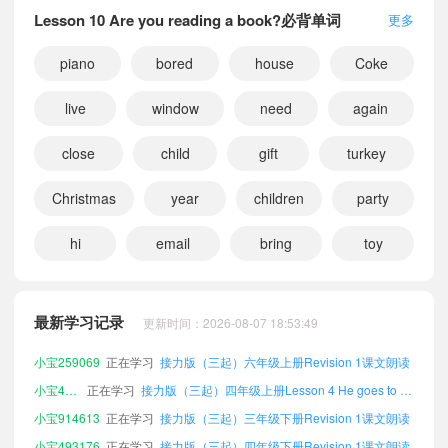
Lesson 10 Are you reading a book?必背单词
更多
piano
bored
house
Coke
live
window
need
again
close
child
gift
turkey
Christmas
year
children
party
hi
email
bring
toy
小宝422883
正在学习
接力版（三起）三年级下册Lesson 9 Merry Christmas!课文朗读
小宝486940
正在学习
接力版（三起）六年级下册Revision 2课文朗读
最新学习记录
更新时间：2026-08-07 18:53:49
小宝399483
正在学习
接力版（三起）四年级上册Revision 2课文朗读
小宝259069
正在学习
接力版（三起）六年级上册Revision 1课文朗读
小宝442470
正在学习
接力版（三起）四年级上册Lesson 4 He goes to school at 7:30.课文朗读
小宝914613
正在学习
接力版（三起）三年级下册Revision 1课文朗读
小宝493176
正在学习
接力版（三起）四年级下册Revision 1课文朗读