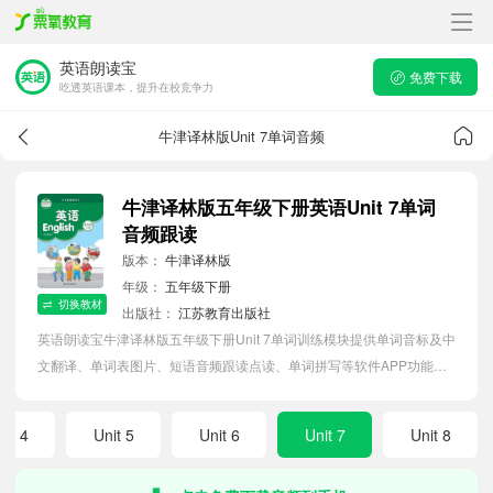
英语朗读宝
免费下载
吃透英语课本，提升在校竞争力
牛津译林版Unit 7单词音频
牛津译林版五年级下册英语Unit 7单词
音频跟读
版本：
牛津译林版
年级：
五年级下册
切换教材
出版社：
江苏教育出版社
英语朗读宝牛津译林版五年级下册Unit 7单词训练模块提供单词音标及中
文翻译、单词表图片、短语音频跟读点读、单词拼写等软件APP功能，
帮助小学生随时随地在线磨耳朵，准确掌握单词发音，提高听写记忆能
力。
nit 4
Unit 5
Unit 6
Unit 7
Unit 8