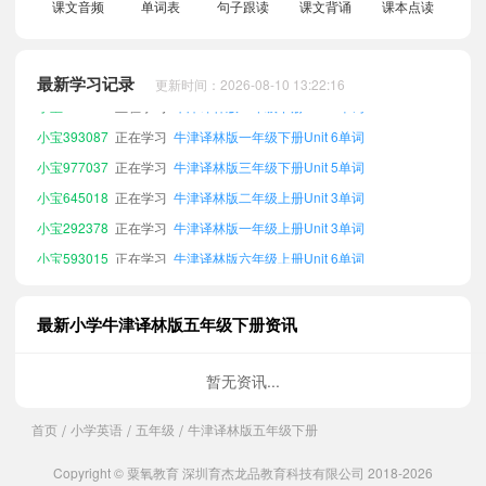
小宝786675
正在学习
牛津译林版二年级下册Unit 7单词
课文音频
单词表
句子跟读
课文背诵
课本点读
小宝461252
正在学习
牛津译林版六年级上册Unit 8单词
小宝490265
正在学习
牛津译林版四年级下册Unit 4单词
最新学习记录
更新时间：2026-08-10 13:22:16
小宝440898
正在学习
牛津译林版一年级下册Unit 8单词
小宝393087
正在学习
牛津译林版一年级下册Unit 6单词
小宝977037
正在学习
牛津译林版三年级下册Unit 5单词
小宝645018
正在学习
牛津译林版二年级上册Unit 3单词
小宝292378
正在学习
牛津译林版一年级上册Unit 3单词
小宝593015
正在学习
牛津译林版六年级上册Unit 6单词
小宝597593
正在学习
牛津译林版三年级下册Unit 7单词
小宝394736
正在学习
牛津译林版四年级下册Unit 5单词
最新小学牛津译林版五年级下册资讯
小宝549601
正在学习
牛津译林版三年级下册Unit 3单词
小宝776241
正在学习
牛津译林版二年级上册Unit 5单词
暂无资讯...
小宝745977
正在学习
牛津译林版一年级上册Unit 6单词
首页
小学英语
五年级
牛津译林版五年级下册
/
/
/
小宝354944
正在学习
牛津译林版一年级下册Unit 7单词
小宝359755
正在学习
牛津译林版三年级下册Unit 2单词
Copyright © 粟氧教育 深圳育杰龙品教育科技有限公司 2018-2026